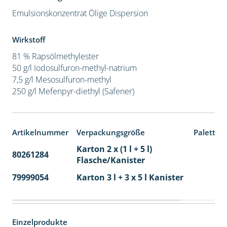
Emulsionskonzentrat
Ölige Dispersion
Wirkstoff
81 % Rapsölmethylester
50 g/l Iodosulfuron-methyl-natrium
7,5 g/l Mesosulfuron-methyl
250 g/l Mefenpyr-diethyl (Safener)
Artikelnummer
Verpackungsgröße
Paletten
Karton 2 x (1 l + 5 l)
80261284
40
Flasche/Kanister
79999054
Karton 3 l + 3 x 5 l Kanister
40
Einzelprodukte