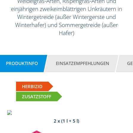
Weidelgras-Arten, Rispengras-Arten und
einjährigen zweikeimblättrigen Unkräutern in
Wintergetreide (außer Wintergerste und
Winterhafer) und Sommergetreide (außer
Hafer)
PRODUKTINFO
EINSATZEMPFEHLUNGEN
GE
HERBIZID
ZUSATZSTOFF
2 x (1 l + 5 l)