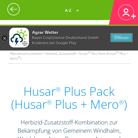
A-Z
Agrar Wetter
Öffnen
Bayer CropScience Deutschland GmbH
Kostenlos bei Google Play
®
®
Pflanzenschutzmittel / Herbizid, Zusatzstoff / Husar
Plus Pack (Husar
Plus +
®
Mero
)
Husar
Plus Pack
®
(Husar
Plus + Mero
)
®
®
Herbizid-Zusatzstoff-Kombination zur
Bekämpfung von Gemeinem Windhalm,