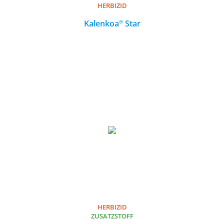
HERBIZID
HERBIZID
®
®
Kalenkoa
Kalenkoa
Star
Star
MEHR
HERBIZID
HERBIZID
ZUSATZSTOFF
ZUSATZSTOFF