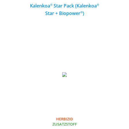
®
®
®
®
Kalenkoa
Kalenkoa
Star Pack (Kalenkoa
Star Pack (Kalenkoa
®
®
Star + Biopower
Star + Biopower
)
)
Herbizid-Zusatstoff-Kombination
MEHR
HERBIZID
HERBIZID
ZUSATZSTOFF
ZUSATZSTOFF