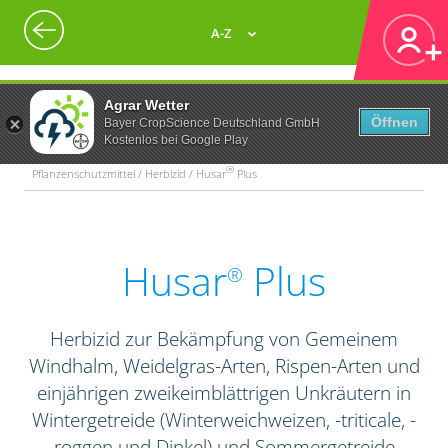
A-Z
Agrar Wetter
Öffnen
Bayer CropScience Deutschland GmbH
Kostenlos bei Google Play
®
Pflanzenschutzmittel / Herbizid / Husar
Plus
Husar
Plus
®
Herbizid zur Bekämpfung von Gemeinem
Windhalm, Weidelgras-Arten, Rispen-Arten und
einjährigen zweikeimblättrigen Unkräutern in
Wintergetreide (Winterweichweizen, -triticale, -
roggen und Dinkel) und Sommergetreide