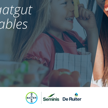
atgut
ables