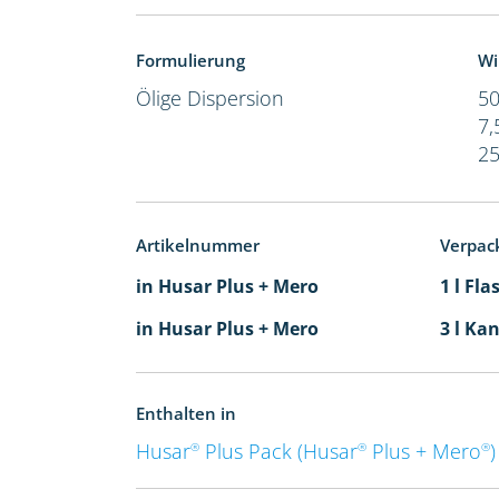
Formulierung
Wi
Ölige Dispersion
50
7,
25
Artikelnummer
Verpac
in Husar Plus + Mero
1 l Fla
in Husar Plus + Mero
3 l Kan
Enthalten in
Husar
Plus Pack (Husar
Plus + Mero
)
®
®
®