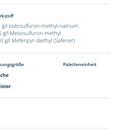
rkstoff
 g/l Iodosulfuron-methyl-natrium
5 g/l Mesosulfuron-methyl
0 g/l Mefenpyr-diethyl (Safener)
kungsgröße
Paletteneinheit
sche
ister