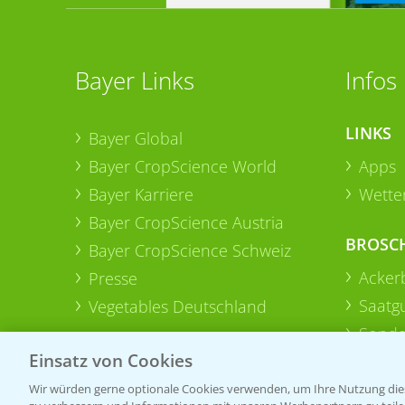
Bayer Links
Infos
LINKS
Bayer Global
Bayer CropScience World
Apps
Bayer Karriere
Wetter
Bayer CropScience Austria
BROSC
Bayer CropScience Schweiz
Acker
Presse
Saatg
Vegetables Deutschland
Sonde
Einsatz von Cookies
Wir würden gerne optionale Cookies verwenden, um Ihre Nutzung dies