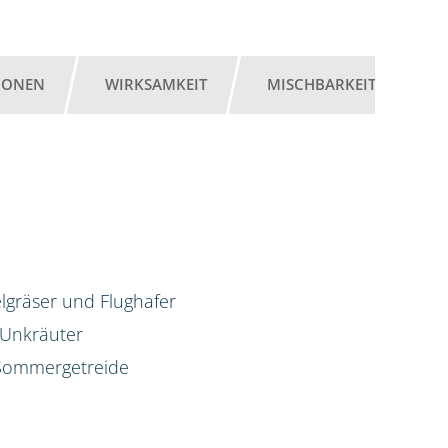
IONEN
WIRKSAMKEIT
MISCHBARKEIT
G
lgräser und Flughafer
 Unkräuter
d Sommergetreide