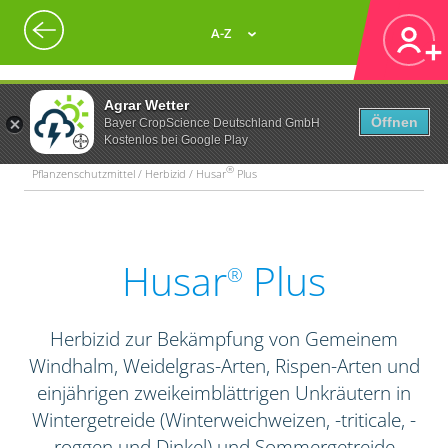
A-Z
Agrar Wetter
Öffnen
Bayer CropScience Deutschland GmbH
Kostenlos bei Google Play
®
Pflanzenschutzmittel / Herbizid / Husar
Plus
Husar
Plus
®
Herbizid zur Bekämpfung von Gemeinem
Windhalm, Weidelgras-Arten, Rispen-Arten und
einjährigen zweikeimblättrigen Unkräutern in
Wintergetreide (Winterweichweizen, -triticale, -
roggen und Dinkel) und Sommergetreide