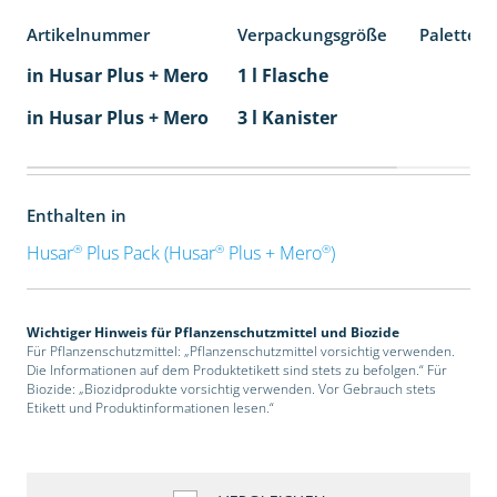
Artikelnummer
Verpackungsgröße
Palettene
in Husar Plus + Mero
1 l Flasche
in Husar Plus + Mero
3 l Kanister
Enthalten in
®
®
®
Husar
Plus Pack (Husar
Plus + Mero
)
Wichtiger Hinweis für Pflanzenschutzmittel und Biozide
Für Pflanzenschutzmittel: „Pflanzenschutzmittel vorsichtig verwenden.
Die Informationen auf dem Produktetikett sind stets zu befolgen.“ Für
Biozide: „Biozidprodukte vorsichtig verwenden. Vor Gebrauch stets
Etikett und Produktinformationen lesen.“