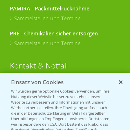
PAMIRA - Packmittelrücknahme
Sammelstellen und Termine
PRE - Chemikalien sicher entsorgen
Sammelstellen und Termine
Kontakt & Notfall
Einsatz von Cookies
Beratung auf WhatsApp
T.
+49 (0)174 346 564 1
Wir würden gerne optionale Cookies verwenden, um Ihre
Nutzung dieser Website besser zu verstehen, unsere
Website zu verbessern und Informationen mit unseren
KONTAKT
Werbepartnern zu teilen. Ihre Einwilligung umfasst auch
die in der Datenschutzerklärung im Detail dargestellten
Übermittlungen an Empfänger in unsicheren Drittstaaten,
Hilfe in Notfällen
wie insbesondere den USA. Dort besteht das Risiko, dass
Ihre derart übermittelten Daten dem Zugriff durch