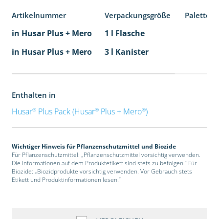
Artikelnummer
Verpackungsgröße
Palettene
in Husar Plus + Mero
1 l Flasche
in Husar Plus + Mero
3 l Kanister
Enthalten in
®
®
®
Husar
Plus Pack (Husar
Plus + Mero
)
Wichtiger Hinweis für Pflanzenschutzmittel und Biozide
Für Pflanzenschutzmittel: „Pflanzenschutzmittel vorsichtig verwenden.
Die Informationen auf dem Produktetikett sind stets zu befolgen.“ Für
Biozide: „Biozidprodukte vorsichtig verwenden. Vor Gebrauch stets
Etikett und Produktinformationen lesen.“