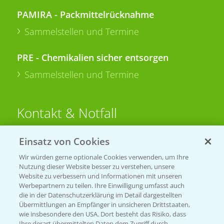
PAMIRA - Packmittelrücknahme
Sammelstellen und Termine
PRE - Chemikalien sicher entsorgen
Sammelstellen und Termine
Kontakt & Notfall
Einsatz von Cookies
Beratung auf WhatsApp
T.
+49 (0)174 346 564 1
Wir würden gerne optionale Cookies verwenden, um Ihre
Nutzung dieser Website besser zu verstehen, unsere
Website zu verbessern und Informationen mit unseren
KONTAKT
Werbepartnern zu teilen. Ihre Einwilligung umfasst auch
die in der Datenschutzerklärung im Detail dargestellten
Übermittlungen an Empfänger in unsicheren Drittstaaten,
Hilfe in Notfällen
wie insbesondere den USA. Dort besteht das Risiko, dass
Ihre derart übermittelten Daten dem Zugriff durch