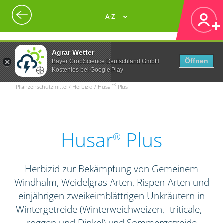
A-Z
Agrar Wetter
Öffnen
Bayer CropScience Deutschland GmbH
Kostenlos bei Google Play
®
Pflanzenschutzmittel / Herbizid / Husar
Plus
Husar
Plus
®
Herbizid zur Bekämpfung von Gemeinem
Windhalm, Weidelgras-Arten, Rispen-Arten und
einjährigen zweikeimblättrigen Unkräutern in
Wintergetreide (Winterweichweizen, -triticale, -
roggen und Dinkel) und Sommergetreide