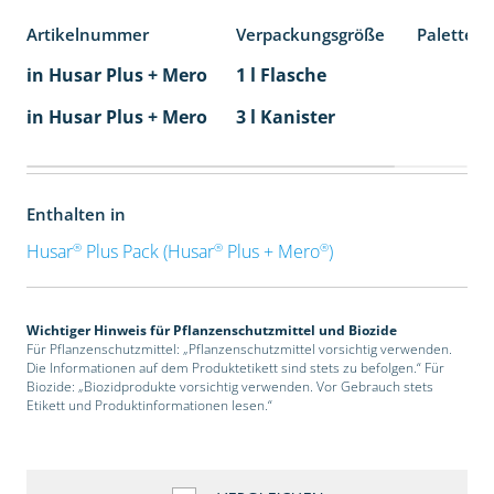
Artikelnummer
Verpackungsgröße
Palettene
in Husar Plus + Mero
1 l Flasche
in Husar Plus + Mero
3 l Kanister
Enthalten in
®
®
®
Husar
Plus Pack (Husar
Plus + Mero
)
Wichtiger Hinweis für Pflanzenschutzmittel und Biozide
Für Pflanzenschutzmittel: „Pflanzenschutzmittel vorsichtig verwenden.
Die Informationen auf dem Produktetikett sind stets zu befolgen.“ Für
Biozide: „Biozidprodukte vorsichtig verwenden. Vor Gebrauch stets
Etikett und Produktinformationen lesen.“