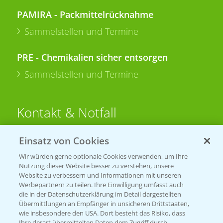
PAMIRA - Packmittelrücknahme
Sammelstellen und Termine
PRE - Chemikalien sicher entsorgen
Sammelstellen und Termine
Kontakt & Notfall
Einsatz von Cookies
Beratung auf WhatsApp
T.
+49 (0)174 346 564 1
Wir würden gerne optionale Cookies verwenden, um Ihre
Nutzung dieser Website besser zu verstehen, unsere
Website zu verbessern und Informationen mit unseren
KONTAKT
Werbepartnern zu teilen. Ihre Einwilligung umfasst auch
die in der Datenschutzerklärung im Detail dargestellten
Übermittlungen an Empfänger in unsicheren Drittstaaten,
Hilfe in Notfällen
wie insbesondere den USA. Dort besteht das Risiko, dass
Ihre derart übermittelten Daten dem Zugriff durch