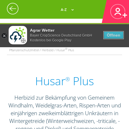
A-Z
Agrar Wetter
Öffnen
Bayer CropScience Deutschland GmbH
Kostenlos bei Google Play
®
Pflanzenschutzmittel / Herbizid / Husar
Plus
Husar
Plus
®
Herbizid zur Bekämpfung von Gemeinem
Windhalm, Weidelgras-Arten, Rispen-Arten und
einjährigen zweikeimblättrigen Unkräutern in
Wintergetreide (Winterweichweizen, -triticale, -
roggen und Dinkel) und Sommergetreide