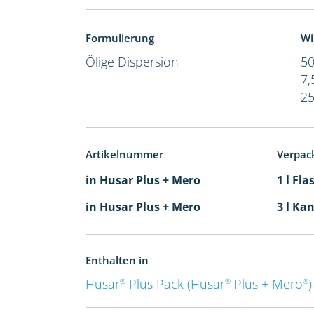
Formulierung
Wi
Ölige Dispersion
50
7,
25
Artikelnummer
Verpac
in Husar Plus + Mero
1 l Fla
in Husar Plus + Mero
3 l Kan
Enthalten in
Husar
Plus Pack (Husar
Plus + Mero
)
®
®
®