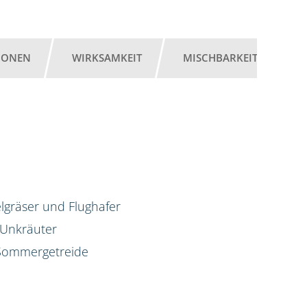
IONEN
WIRKSAMKEIT
MISCHBARKEIT
G
lgräser und Flughafer
 Unkräuter
d Sommergetreide