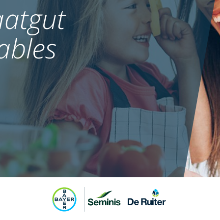
atgut
ables