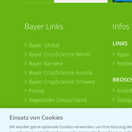
Bayer Links
Infos
LINKS
Bayer Global
Bayer CropScience World
Apps
Bayer Karriere
Wetter
Bayer CropScience Austria
BROSC
Bayer CropScience Schweiz
Acker
Presse
Saatg
Vegetables Deutschland
Sonde
Einsatz von Cookies
Wir würden gerne optionale Cookies verwenden, um Ihre Nutzung dies