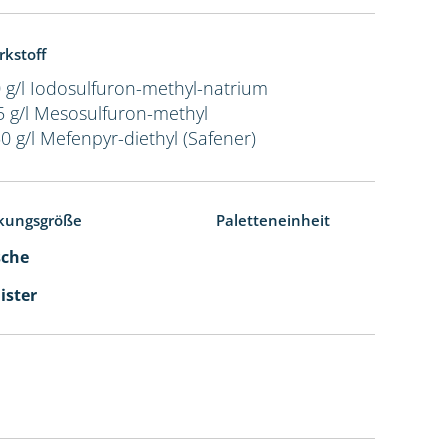
rkstoff
 g/l Iodosulfuron-methyl-natrium
5 g/l Mesosulfuron-methyl
0 g/l Mefenpyr-diethyl (Safener)
kungsgröße
Paletteneinheit
sche
ister