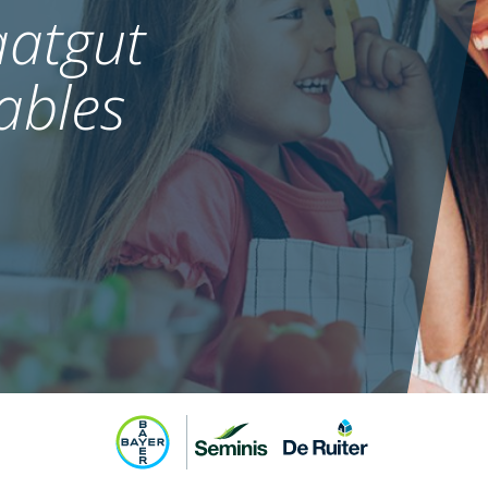
atgut
ables