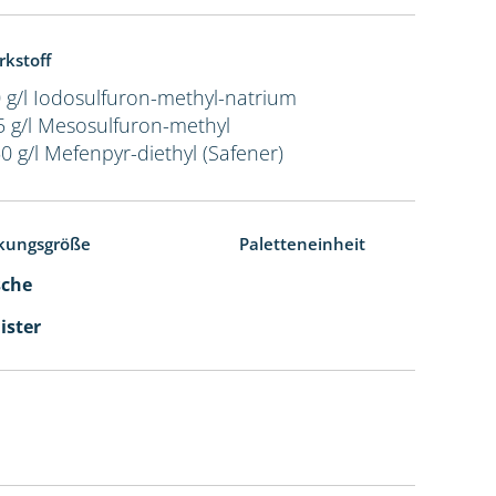
rkstoff
 g/l Iodosulfuron-methyl-natrium
5 g/l Mesosulfuron-methyl
0 g/l Mefenpyr-diethyl (Safener)
kungsgröße
Paletteneinheit
sche
ister