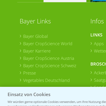
Bayer Links
Infos
LINKS
Bayer Global
Bayer CropScience World
Apps
Bayer Karriere
Wetter
Bayer CropScience Austria
BROSC
Bayer CropScience Schweiz
Acker
Presse
Saatg
Vegetables Deutschland
Sonde
Einsatz von Cookies
Wir würden gerne optionale Cookies verwenden, um Ihre Nutzung dies