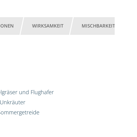
IONEN
WIRKSAMKEIT
MISCHBARKEIT
G
lgräser und Flughafer
 Unkräuter
d Sommergetreide