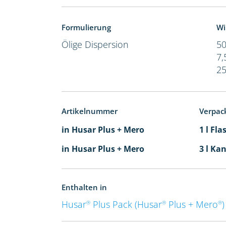
Formulierung
Wi
Ölige Dispersion
50
7,
25
Artikelnummer
Verpac
in Husar Plus + Mero
1 l Fla
in Husar Plus + Mero
3 l Kan
Enthalten in
Husar
Plus Pack (Husar
Plus + Mero
)
®
®
®