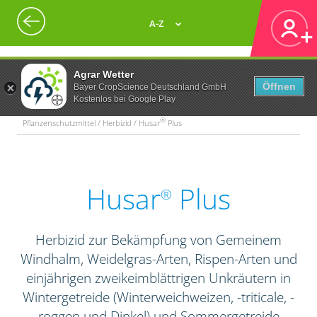
A-Z
Agrar Wetter
Öffnen
Bayer CropScience Deutschland GmbH
Kostenlos bei Google Play
®
Pflanzenschutzmittel / Herbizid / Husar
Plus
Husar
Plus
®
Herbizid zur Bekämpfung von Gemeinem
Windhalm, Weidelgras-Arten, Rispen-Arten und
einjährigen zweikeimblättrigen Unkräutern in
Wintergetreide (Winterweichweizen, -triticale, -
roggen und Dinkel) und Sommergetreide