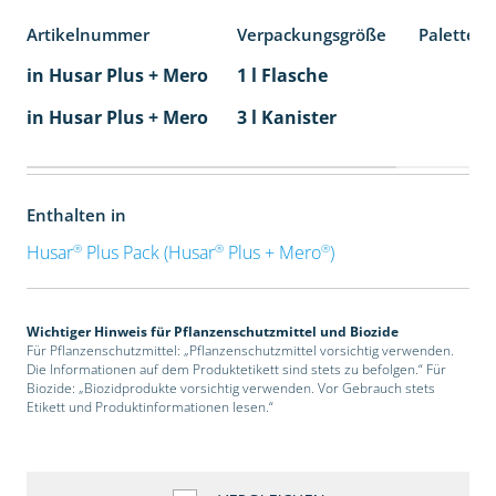
Artikelnummer
Verpackungsgröße
Palettene
in Husar Plus + Mero
1 l Flasche
in Husar Plus + Mero
3 l Kanister
Enthalten in
®
®
®
Husar
Plus Pack (Husar
Plus + Mero
)
Wichtiger Hinweis für Pflanzenschutzmittel und Biozide
Für Pflanzenschutzmittel: „Pflanzenschutzmittel vorsichtig verwenden.
Die Informationen auf dem Produktetikett sind stets zu befolgen.“ Für
Biozide: „Biozidprodukte vorsichtig verwenden. Vor Gebrauch stets
Etikett und Produktinformationen lesen.“