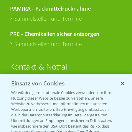
PAMIRA - Packmittelrücknahme
Sammelstellen und Termine
PRE - Chemikalien sicher entsorgen
Sammelstellen und Termine
Kontakt & Notfall
Einsatz von Cookies
Beratung auf WhatsApp
T.
+49 (0)174 346 564 1
Wir würden gerne optionale Cookies verwenden, um Ihre
Nutzung dieser Website besser zu verstehen, unsere
Website zu verbessern und Informationen mit unseren
KONTAKT
Werbepartnern zu teilen. Ihre Einwilligung umfasst auch
die in der Datenschutzerklärung im Detail dargestellten
Übermittlungen an Empfänger in unsicheren Drittstaaten,
Hilfe in Notfällen
wie insbesondere den USA. Dort besteht das Risiko, dass
Ihre derart übermittelten Daten dem Zugriff durch