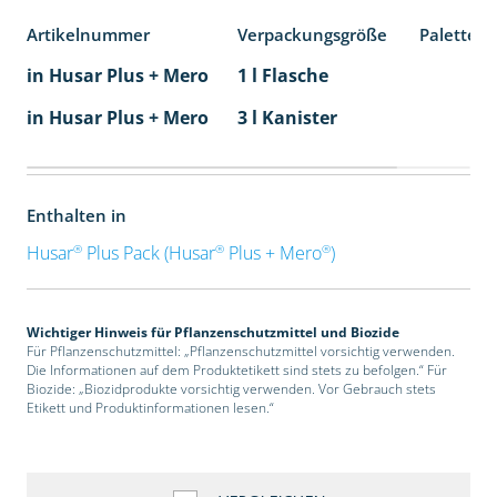
Artikelnummer
Verpackungsgröße
Palettene
in Husar Plus + Mero
1 l Flasche
in Husar Plus + Mero
3 l Kanister
Enthalten in
®
®
®
Husar
Plus Pack (Husar
Plus + Mero
)
Wichtiger Hinweis für Pflanzenschutzmittel und Biozide
Für Pflanzenschutzmittel: „Pflanzenschutzmittel vorsichtig verwenden.
Die Informationen auf dem Produktetikett sind stets zu befolgen.“ Für
Biozide: „Biozidprodukte vorsichtig verwenden. Vor Gebrauch stets
Etikett und Produktinformationen lesen.“