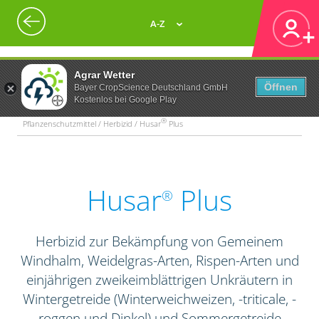
A-Z
Agrar Wetter
Öffnen
Bayer CropScience Deutschland GmbH
Kostenlos bei Google Play
®
Pflanzenschutzmittel / Herbizid / Husar
Plus
Husar
Plus
®
Herbizid zur Bekämpfung von Gemeinem
Windhalm, Weidelgras-Arten, Rispen-Arten und
einjährigen zweikeimblättrigen Unkräutern in
Wintergetreide (Winterweichweizen, -triticale, -
roggen und Dinkel) und Sommergetreide