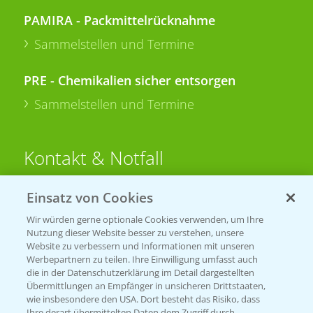
PAMIRA - Packmittelrücknahme
Sammelstellen und Termine
PRE - Chemikalien sicher entsorgen
Sammelstellen und Termine
Kontakt & Notfall
Einsatz von Cookies
Beratung auf WhatsApp
T.
+49 (0)174 346 564 1
Wir würden gerne optionale Cookies verwenden, um Ihre
Nutzung dieser Website besser zu verstehen, unsere
Website zu verbessern und Informationen mit unseren
KONTAKT
Werbepartnern zu teilen. Ihre Einwilligung umfasst auch
die in der Datenschutzerklärung im Detail dargestellten
Übermittlungen an Empfänger in unsicheren Drittstaaten,
Hilfe in Notfällen
wie insbesondere den USA. Dort besteht das Risiko, dass
Ihre derart übermittelten Daten dem Zugriff durch