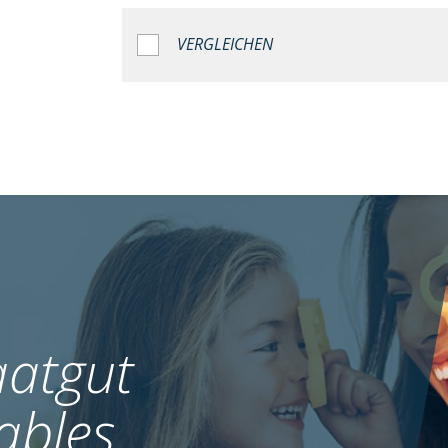
VERGLEICHEN
atgut
ables