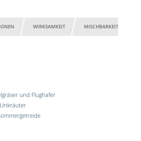
IONEN
WIRKSAMKEIT
MISCHBARKEIT
G
lgräser und Flughafer
 Unkräuter
d Sommergetreide