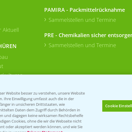
PAMIRA - Packmittelrücknahme
Sammelstellen und Termine
 Aktuell
PRE - Chemikalien sicher entsorge
Sammelstellen und Termine
HÜREN
bau
ut
rkulturen
er Website besser zu verstehen, unsere Website
 Ihre Einwilligung umfasst auch die in der
nger in unsicheren Drittstaaten, wie
Cookie Einste
mittelten Daten dem Zugriff durch Behörden in
gen und dagegen keine wirksamen Rechtsbehelfe
digen Cookies, ohne die wir die Webseite nicht
Folgen Sie uns
nt oder akzeptiert werden können, und wie Sie
Bis zu 4 Produkte vergleichen:
(noch 4)