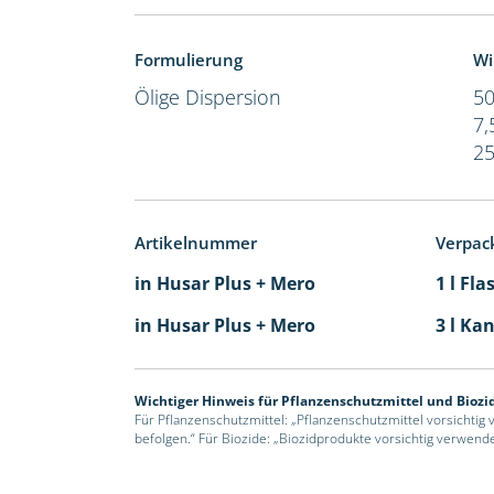
Formulierung
Wi
Ölige Dispersion
50
7,
25
Artikelnummer
Verpac
in Husar Plus + Mero
1 l Fla
in Husar Plus + Mero
3 l Kan
Wichtiger Hinweis für Pflanzenschutzmittel und Biozi
Für Pflanzenschutzmittel: „Pflanzenschutzmittel vorsichtig
befolgen.“ Für Biozide: „Biozidprodukte vorsichtig verwend