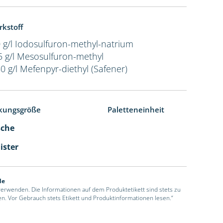
rkstoff
 g/l Iodosulfuron-methyl-natrium
5 g/l Mesosulfuron-methyl
0 g/l Mefenpyr-diethyl (Safener)
kungsgröße
Paletteneinheit
sche
ister
de
 verwenden. Die Informationen auf dem Produktetikett sind stets zu
en. Vor Gebrauch stets Etikett und Produktinformationen lesen.“