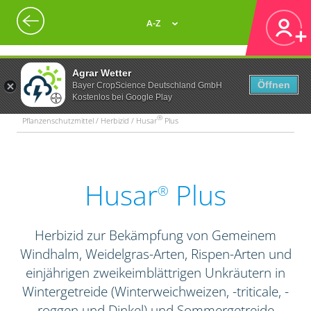
A-Z
Agrar Wetter
Öffnen
Bayer CropScience Deutschland GmbH
Kostenlos bei Google Play
®
Pflanzenschutzmittel / Herbizid / Husar
Plus
Husar
Plus
®
Herbizid zur Bekämpfung von Gemeinem
Windhalm, Weidelgras-Arten, Rispen-Arten und
einjährigen zweikeimblättrigen Unkräutern in
Wintergetreide (Winterweichweizen, -triticale, -
roggen und Dinkel) und Sommergetreide