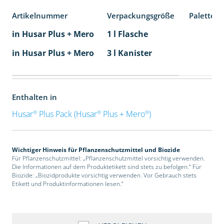
Artikelnummer
Verpackungsgröße
Palettene
in Husar Plus + Mero
1 l Flasche
in Husar Plus + Mero
3 l Kanister
Enthalten in
®
®
®
Husar
Plus Pack (Husar
Plus + Mero
)
Wichtiger Hinweis für Pflanzenschutzmittel und Biozide
Für Pflanzenschutzmittel: „Pflanzenschutzmittel vorsichtig verwenden.
Die Informationen auf dem Produktetikett sind stets zu befolgen.“ Für
Biozide: „Biozidprodukte vorsichtig verwenden. Vor Gebrauch stets
Etikett und Produktinformationen lesen.“