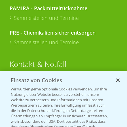
PAMIRA - Packmittelrücknahme
Sammelstellen und Termine
PRE - Chemikalien sicher entsorgen
Sammelstellen und Termine
Kontakt & Notfall
Einsatz von Cookies
Beratung auf WhatsApp
T.
+49 (0)174 346 564 1
Wir würden gerne optionale Cookies verwenden, um Ihre
Nutzung dieser Website besser zu verstehen, unsere
Website zu verbessern und Informationen mit unseren
KONTAKT
Werbepartnern zu teilen. Ihre Einwilligung umfasst auch
die in der Datenschutzerklärung im Detail dargestellten
Übermittlungen an Empfänger in unsicheren Drittstaaten,
Hilfe in Notfällen
wie insbesondere den USA. Dort besteht das Risiko, dass
Ihre derart übermittelten Daten dem Zugriff durch