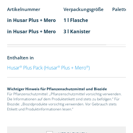
Artikelnummer
Verpackungsgröße
Palettene
in Husar Plus + Mero
1 l Flasche
in Husar Plus + Mero
3 l Kanister
Enthalten in
®
®
®
Husar
Plus Pack (Husar
Plus + Mero
)
Wichtiger Hinweis für Pflanzenschutzmittel und Biozide
Für Pflanzenschutzmittel: „Pflanzenschutzmittel vorsichtig verwenden.
Die Informationen auf dem Produktetikett sind stets zu befolgen.“ Für
Biozide: „Biozidprodukte vorsichtig verwenden. Vor Gebrauch stets
Etikett und Produktinformationen lesen.“