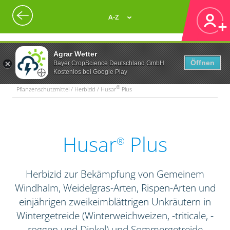
A-Z
Agrar Wetter
Öffnen
Bayer CropScience Deutschland GmbH
Kostenlos bei Google Play
®
Pflanzenschutzmittel / Herbizid / Husar
Plus
Husar
Plus
®
Herbizid zur Bekämpfung von Gemeinem
Windhalm, Weidelgras-Arten, Rispen-Arten und
einjährigen zweikeimblättrigen Unkräutern in
Wintergetreide (Winterweichweizen, -triticale, -
roggen und Dinkel) und Sommergetreide