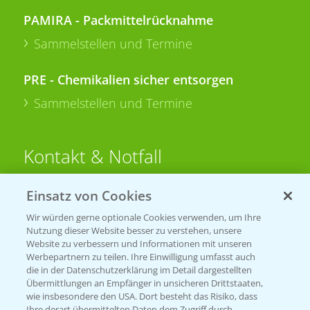
PAMIRA - Packmittelrücknahme
Sammelstellen und Termine
PRE - Chemikalien sicher entsorgen
Sammelstellen und Termine
Kontakt & Notfall
Einsatz von Cookies
Beratung auf WhatsApp
T.
+49 (0)174 346 564 1
Wir würden gerne optionale Cookies verwenden, um Ihre
Nutzung dieser Website besser zu verstehen, unsere
Website zu verbessern und Informationen mit unseren
KONTAKT
Werbepartnern zu teilen. Ihre Einwilligung umfasst auch
die in der Datenschutzerklärung im Detail dargestellten
Übermittlungen an Empfänger in unsicheren Drittstaaten,
Hilfe in Notfällen
wie insbesondere den USA. Dort besteht das Risiko, dass
Ihre derart übermittelten Daten dem Zugriff durch