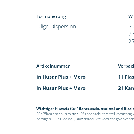
Formulierung
Wi
Ölige Dispersion
50
7,
25
Artikelnummer
Verpac
in Husar Plus + Mero
1 l Fla
in Husar Plus + Mero
3 l Kan
Wichtiger Hinweis für Pflanzenschutzmittel und Biozi
Für Pflanzenschutzmittel: „Pflanzenschutzmittel vorsichtig
befolgen.“ Für Biozide: „Biozidprodukte vorsichtig verwend