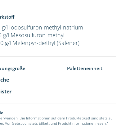
rkstoff
 g/l Iodosulfuron-methyl-natrium
5 g/l Mesosulfuron-methyl
0 g/l Mefenpyr-diethyl (Safener)
kungsgröße
Paletteneinheit
sche
ister
de
 verwenden. Die Informationen auf dem Produktetikett sind stets zu
en. Vor Gebrauch stets Etikett und Produktinformationen lesen.“