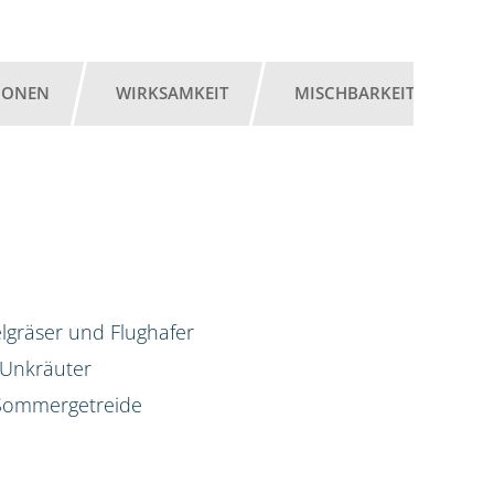
IONEN
WIRKSAMKEIT
MISCHBARKEIT
G
lgräser und Flughafer
 Unkräuter
d Sommergetreide