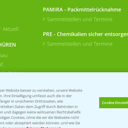
PAMIRA - Packmittelrücknahme
Sammelstellen und Termine
 Aktuell
PRE - Chemikalien sicher entsorge
Sammelstellen und Termine
HÜREN
bau
ut
rkulturen
er Website besser zu verstehen, unsere Website
 Ihre Einwilligung umfasst auch die in der
nger in unsicheren Drittstaaten, wie
Cookie Einste
mittelten Daten dem Zugriff durch Behörden in
gen und dagegen keine wirksamen Rechtsbehelfe
digen Cookies, ohne die wir die Webseite nicht
Folgen Sie uns
nt oder akzeptiert werden können, und wie Sie
Bis zu 4 Produkte vergleichen:
(noch 4)