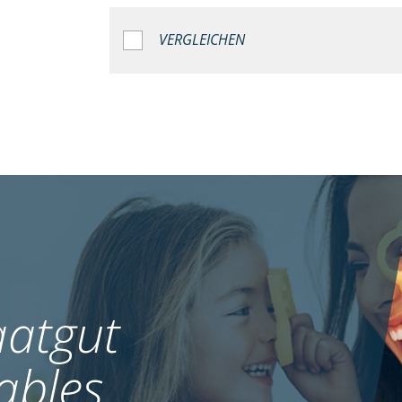
VERGLEICHEN
atgut
ables