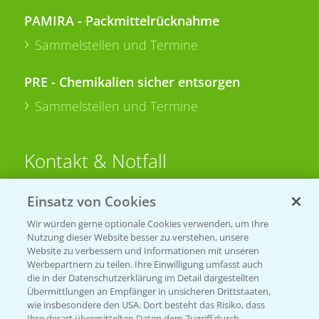
PAMIRA - Packmittelrücknahme
Sammelstellen und Termine
PRE - Chemikalien sicher entsorgen
Sammelstellen und Termine
Kontakt & Notfall
Einsatz von Cookies
Beratung auf WhatsApp
T.
+49 (0)174 346 564 1
Wir würden gerne optionale Cookies verwenden, um Ihre
Nutzung dieser Website besser zu verstehen, unsere
Website zu verbessern und Informationen mit unseren
KONTAKT
Werbepartnern zu teilen. Ihre Einwilligung umfasst auch
die in der Datenschutzerklärung im Detail dargestellten
Übermittlungen an Empfänger in unsicheren Drittstaaten,
Hilfe in Notfällen
wie insbesondere den USA. Dort besteht das Risiko, dass
Ihre derart übermittelten Daten dem Zugriff durch