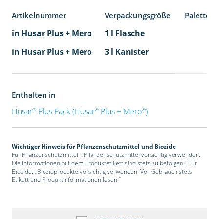
Artikelnummer
Verpackungsgröße
Palettene
in Husar Plus + Mero
1 l Flasche
in Husar Plus + Mero
3 l Kanister
Enthalten in
®
®
®
Husar
Plus Pack (Husar
Plus + Mero
)
Wichtiger Hinweis für Pflanzenschutzmittel und Biozide
Für Pflanzenschutzmittel: „Pflanzenschutzmittel vorsichtig verwenden.
Die Informationen auf dem Produktetikett sind stets zu befolgen.“ Für
Biozide: „Biozidprodukte vorsichtig verwenden. Vor Gebrauch stets
Etikett und Produktinformationen lesen.“