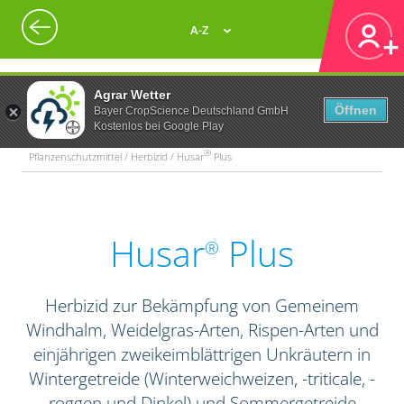
A-Z
Agrar Wetter
Öffnen
Bayer CropScience Deutschland GmbH
Kostenlos bei Google Play
®
Pflanzenschutzmittel / Herbizid / Husar
Plus
Husar
Plus
®
Herbizid zur Bekämpfung von Gemeinem
Windhalm, Weidelgras-Arten, Rispen-Arten und
einjährigen zweikeimblättrigen Unkräutern in
Wintergetreide (Winterweichweizen, -triticale, -
roggen und Dinkel) und Sommergetreide