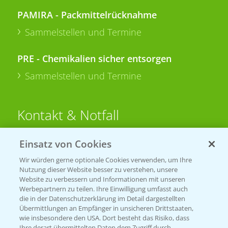
PAMIRA - Packmittelrücknahme
Sammelstellen und Termine
PRE - Chemikalien sicher entsorgen
Sammelstellen und Termine
Kontakt & Notfall
Einsatz von Cookies
Beratung auf WhatsApp
T.
+49 (0)174 346 564 1
Wir würden gerne optionale Cookies verwenden, um Ihre
Nutzung dieser Website besser zu verstehen, unsere
Website zu verbessern und Informationen mit unseren
KONTAKT
Werbepartnern zu teilen. Ihre Einwilligung umfasst auch
die in der Datenschutzerklärung im Detail dargestellten
Übermittlungen an Empfänger in unsicheren Drittstaaten,
Hilfe in Notfällen
wie insbesondere den USA. Dort besteht das Risiko, dass
Ihre derart übermittelten Daten dem Zugriff durch