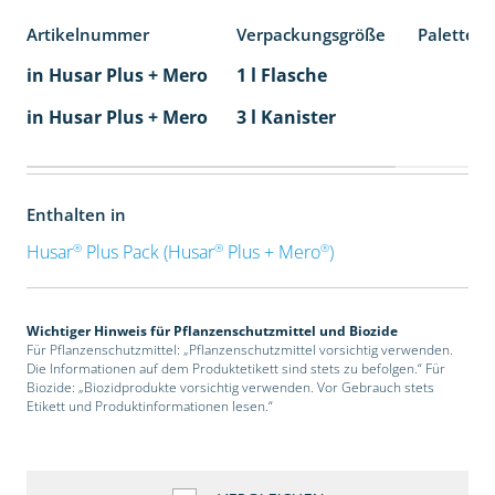
Artikelnummer
Verpackungsgröße
Palettene
in Husar Plus + Mero
1 l Flasche
in Husar Plus + Mero
3 l Kanister
Enthalten in
®
®
®
Husar
Plus Pack (Husar
Plus + Mero
)
Wichtiger Hinweis für Pflanzenschutzmittel und Biozide
Für Pflanzenschutzmittel: „Pflanzenschutzmittel vorsichtig verwenden.
Die Informationen auf dem Produktetikett sind stets zu befolgen.“ Für
Biozide: „Biozidprodukte vorsichtig verwenden. Vor Gebrauch stets
Etikett und Produktinformationen lesen.“