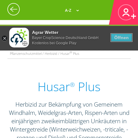
A-Z
Agrar Wetter
Öffnen
Bayer CropScience Deutschland GmbH
Kostenlos bei Google Play
®
Pflanzenschutzmittel / Herbizid / Husar
Plus
Husar
Plus
®
Herbizid zur Bekämpfung von Gemeinem
Windhalm, Weidelgras-Arten, Rispen-Arten und
einjährigen zweikeimblättrigen Unkräutern in
Wintergetreide (Winterweichweizen, -triticale, -
roggen und Dinkel) und Sommergetreide