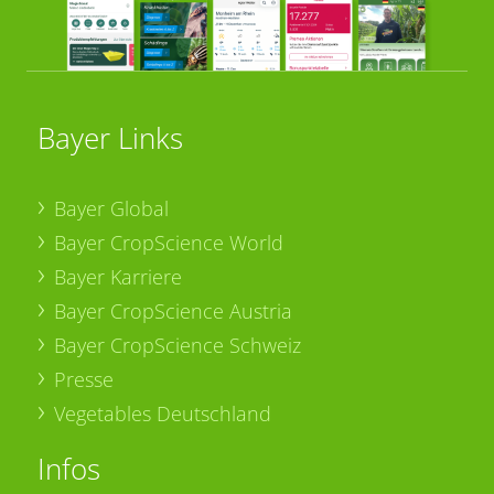
Bayer Links
Bayer Global
Bayer CropScience World
Bayer Karriere
Bayer CropScience Austria
Bayer CropScience Schweiz
Presse
Vegetables Deutschland
Infos