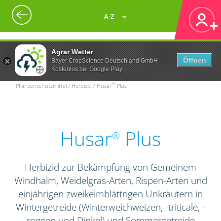
A-Z
Agrar Wetter
Öffnen
Bayer CropScience Deutschland GmbH
Kostenlos bei Google Play
®
Pflanzenschutzmittel / Herbizid / Husar
Plus
Husar
Plus
®
Herbizid zur Bekämpfung von Gemeinem
Windhalm, Weidelgras-Arten, Rispen-Arten und
einjährigen zweikeimblättrigen Unkräutern in
Wintergetreide (Winterweichweizen, -triticale, -
roggen und Dinkel) und Sommergetreide