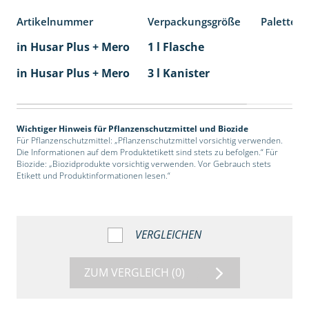
Artikelnummer
Verpackungsgröße
Palettene
in Husar Plus + Mero
1 l Flasche
in Husar Plus + Mero
3 l Kanister
Wichtiger Hinweis für Pflanzenschutzmittel und Biozide
Für Pflanzenschutzmittel: „Pflanzenschutzmittel vorsichtig verwenden.
Die Informationen auf dem Produktetikett sind stets zu befolgen.“ Für
Biozide: „Biozidprodukte vorsichtig verwenden. Vor Gebrauch stets
Etikett und Produktinformationen lesen.“
VERGLEICHEN
ZUM VERGLEICH
(0)