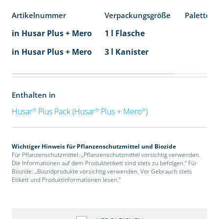
Artikelnummer
Verpackungsgröße
Palettene
in Husar Plus + Mero
1 l Flasche
in Husar Plus + Mero
3 l Kanister
Enthalten in
®
®
®
Husar
Plus Pack (Husar
Plus + Mero
)
Wichtiger Hinweis für Pflanzenschutzmittel und Biozide
Für Pflanzenschutzmittel: „Pflanzenschutzmittel vorsichtig verwenden.
Die Informationen auf dem Produktetikett sind stets zu befolgen.“ Für
Biozide: „Biozidprodukte vorsichtig verwenden. Vor Gebrauch stets
Etikett und Produktinformationen lesen.“