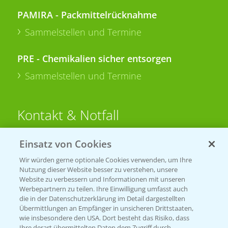
PAMIRA - Packmittelrücknahme
Sammelstellen und Termine
PRE - Chemikalien sicher entsorgen
Sammelstellen und Termine
Kontakt & Notfall
Einsatz von Cookies
Beratung auf WhatsApp
T.
+49 (0)174 346 564 1
Wir würden gerne optionale Cookies verwenden, um Ihre
Nutzung dieser Website besser zu verstehen, unsere
Website zu verbessern und Informationen mit unseren
KONTAKT
Werbepartnern zu teilen. Ihre Einwilligung umfasst auch
die in der Datenschutzerklärung im Detail dargestellten
Übermittlungen an Empfänger in unsicheren Drittstaaten,
Hilfe in Notfällen
wie insbesondere den USA. Dort besteht das Risiko, dass
Ihre derart übermittelten Daten dem Zugriff durch