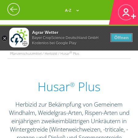
A-Z
Agrar Wetter
Öffnen
Bayer CropScience Deutschland GmbH
Kostenlos bei Google Play
®
Pflanzenschutzmittel / Herbizid / Husar
Plus
Husar
Plus
®
Herbizid zur Bekämpfung von Gemeinem
Windhalm, Weidelgras-Arten, Rispen-Arten und
einjährigen zweikeimblättrigen Unkräutern in
Wintergetreide (Winterweichweizen, -triticale, -
roggen und Dinkel) und Sommergetreide