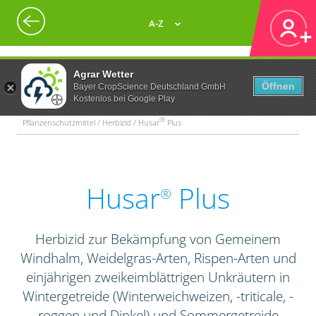
A-Z
Agrar Wetter
Öffnen
Bayer CropScience Deutschland GmbH
Kostenlos bei Google Play
®
Pflanzenschutzmittel / Herbizid / Husar
Plus
Husar
Plus
®
Herbizid zur Bekämpfung von Gemeinem
Windhalm, Weidelgras-Arten, Rispen-Arten und
einjährigen zweikeimblättrigen Unkräutern in
Wintergetreide (Winterweichweizen, -triticale, -
roggen und Dinkel) und Sommergetreide