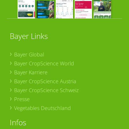
Bayer Links
Bayer Global
Bayer CropScience World
Bayer Karriere
Bayer CropScience Austria
Bayer CropScience Schweiz
Presse
Vegetables Deutschland
Infos