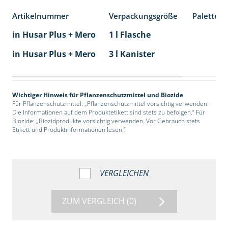
Artikelnummer
Verpackungsgröße
Palettene
in Husar Plus + Mero
1 l Flasche
in Husar Plus + Mero
3 l Kanister
Wichtiger Hinweis für Pflanzenschutzmittel und Biozide
Für Pflanzenschutzmittel: „Pflanzenschutzmittel vorsichtig verwenden.
Die Informationen auf dem Produktetikett sind stets zu befolgen.“ Für
Biozide: „Biozidprodukte vorsichtig verwenden. Vor Gebrauch stets
Etikett und Produktinformationen lesen.“
VERGLEICHEN
ZUM VERGLEICH
(0)