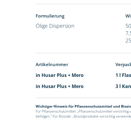
Formulierung
Wi
Ölige Dispersion
50
7,
25
Artikelnummer
Verpac
in Husar Plus + Mero
1 l Fla
in Husar Plus + Mero
3 l Kan
Wichtiger Hinweis für Pflanzenschutzmittel und Biozi
Für Pflanzenschutzmittel: „Pflanzenschutzmittel vorsichtig
befolgen.“ Für Biozide: „Biozidprodukte vorsichtig verwend