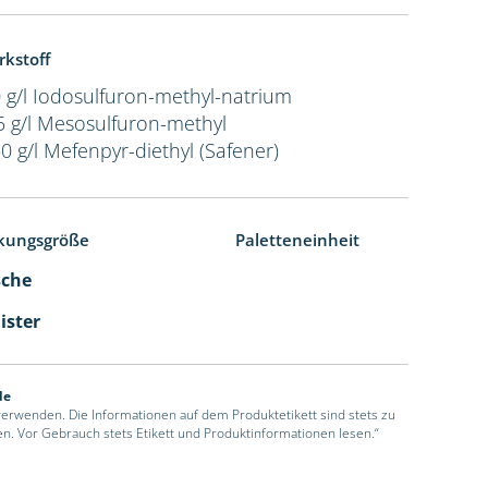
rkstoff
 g/l Iodosulfuron-methyl-natrium
5 g/l Mesosulfuron-methyl
0 g/l Mefenpyr-diethyl (Safener)
kungsgröße
Paletteneinheit
sche
ister
de
 verwenden. Die Informationen auf dem Produktetikett sind stets zu
en. Vor Gebrauch stets Etikett und Produktinformationen lesen.“