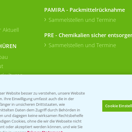
PAMIRA - Packmittelrücknahme
Sammelstellen und Termine
 Aktuell
PRE - Chemikalien sicher entsorge
Sammelstellen und Termine
HÜREN
bau
ut
rkulturen
er Website besser zu verstehen, unsere Website
 Ihre Einwilligung umfasst auch die in der
nger in unsicheren Drittstaaten, wie
Cookie Einste
mittelten Daten dem Zugriff durch Behörden in
gen und dagegen keine wirksamen Rechtsbehelfe
digen Cookies, ohne die wir die Webseite nicht
Folgen Sie uns
nt oder akzeptiert werden können, und wie Sie
Bis zu 4 Produkte vergleichen:
(noch 4)