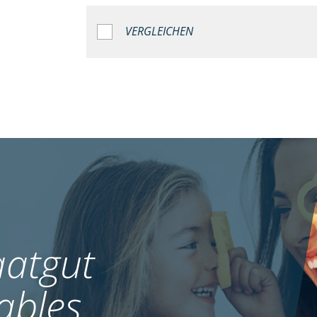
VERGLEICHEN
atgut
ables