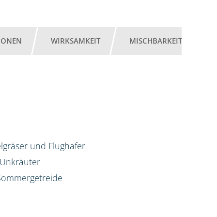
IONEN
WIRKSAMKEIT
MISCHBARKEIT
G
lgräser und Flughafer
 Unkräuter
d Sommergetreide