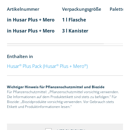
Artikelnummer
Verpackungsgröße
Palettene
in Husar Plus + Mero
1 l Flasche
in Husar Plus + Mero
3 l Kanister
Enthalten in
®
®
®
Husar
Plus Pack (Husar
Plus + Mero
)
Wichtiger Hinweis für Pflanzenschutzmittel und Biozide
Für Pflanzenschutzmittel: „Pflanzenschutzmittel vorsichtig verwenden.
Die Informationen auf dem Produktetikett sind stets zu befolgen.“ Für
Biozide: „Biozidprodukte vorsichtig verwenden. Vor Gebrauch stets
Etikett und Produktinformationen lesen.“