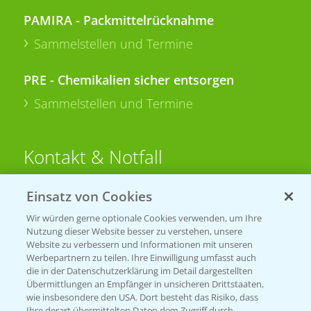
PAMIRA - Packmittelrücknahme
Sammelstellen und Termine
PRE - Chemikalien sicher entsorgen
Sammelstellen und Termine
Kontakt & Notfall
Einsatz von Cookies
Beratung auf WhatsApp
T.
+49 (0)174 346 564 1
Wir würden gerne optionale Cookies verwenden, um Ihre
Nutzung dieser Website besser zu verstehen, unsere
Website zu verbessern und Informationen mit unseren
KONTAKT
Werbepartnern zu teilen. Ihre Einwilligung umfasst auch
die in der Datenschutzerklärung im Detail dargestellten
Übermittlungen an Empfänger in unsicheren Drittstaaten,
Hilfe in Notfällen
wie insbesondere den USA. Dort besteht das Risiko, dass
Ihre derart übermittelten Daten dem Zugriff durch