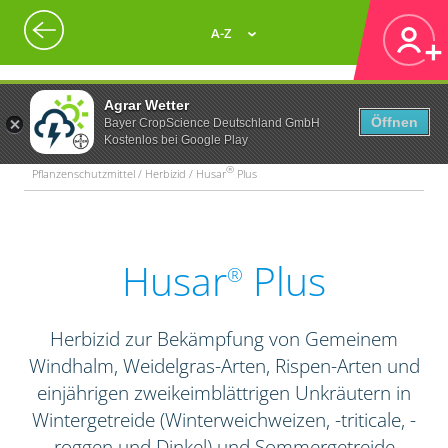
A-Z
Agrar Wetter
Öffnen
Bayer CropScience Deutschland GmbH
Kostenlos bei Google Play
®
Pflanzenschutzmittel / Herbizid / Husar
Plus
Husar
Plus
®
Herbizid zur Bekämpfung von Gemeinem
Windhalm, Weidelgras-Arten, Rispen-Arten und
einjährigen zweikeimblättrigen Unkräutern in
Wintergetreide (Winterweichweizen, -triticale, -
roggen und Dinkel) und Sommergetreide