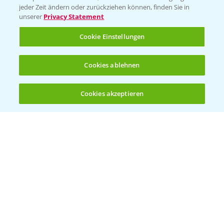
jeder Zeit ändern oder zurückziehen können, finden Sie in
unserer
Privacy Statement
Cookie Einstellungen
Welches Frühjahrsherbizid im Weizen
Cookies ablehnen
1:41
einsetzen?
12.03.2025
Cookies akzeptieren
Öffnen
Bis zu 4 Produkte vergleichen:
(noch 4)
Standortreport Raden - Sichere Unkraut
6:44
und Ungraskontrolle im System
14.02.2025