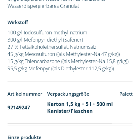
Wasserdispergierbares Granulat
Wirkstoff
100 g/l Iodosulfuron-methyl-natrium
300 g/l Mefenpyr-diethyl (Safener)
27 % Fettalkoholethersulfat, Natriumsalz
45 g/kg Mesosulfuron ((als Methylester-Na 47 g/kg))
15 g/kg Thiencarbazone ((als Methylester-Na 15,8 g/kg))
95,5 g/kg Mefenpyr ((als Diethylester 112,5 g/kg))
Artikelnummer
Verpackungsgröße
Paletten
Karton 1,5 kg + 5 l + 500 ml
92149247
60
Kanister/Flaschen
Einzelprodukte