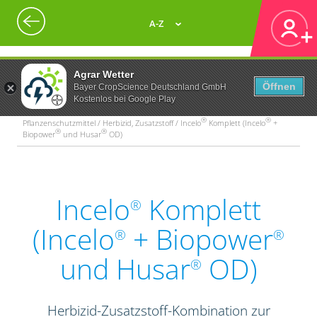
A-Z
Agrar Wetter
Öffnen
Bayer CropScience Deutschland GmbH
Kostenlos bei Google Play
®
®
Pflanzenschutzmittel / Herbizid, Zusatzstoff / Incelo
Komplett (Incelo
+
®
®
Biopower
und Husar
OD)
Incelo
Komplett
®
(Incelo
+ Biopower
®
®
und Husar
OD)
®
Herbizid-Zusatzstoff-Kombination zur