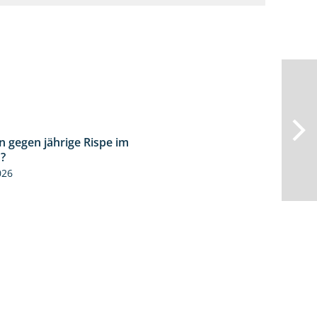
n gegen jährige Rispe im
1:15
?
026