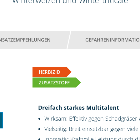
Winterweizen und Wintertriticale
INSATZEMPFEHLUNGEN
GEFAHRENINFORMATI
HERBIZID
ZUSATZSTOFF
Dreifach starkes Multitalent
Wirksam: Effektiv gegen Schadgräser
Vielseitig: Breit einsetzbar gegen viel
Innovativ: Kraftvolle Leistung durch