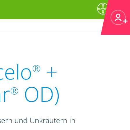
celo
+
®
r
OD)
®
sern und Unkräutern in