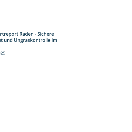
rtreport Raden - Sichere
6:44
t und Ungraskontrolle im
m
025