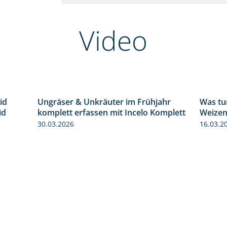
Video
id
Ungräser & Unkräuter im Frühjahr
Was tu
1:32
3:10
id
komplett erfassen mit Incelo Komplett
Weizen
30.03.2026
16.03.2