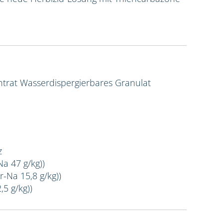
ntrat
Wasserdispergierbares Granulat
z
Na 47 g/kg))
r-Na 15,8 g/kg))
,5 g/kg))