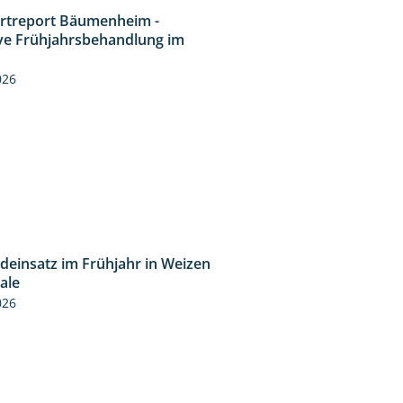
rtreport Bäumenheim -
4:20
ive Frühjahrsbehandlung im
n
026
ideinsatz im Frühjahr in Weizen
2:39
cale
026