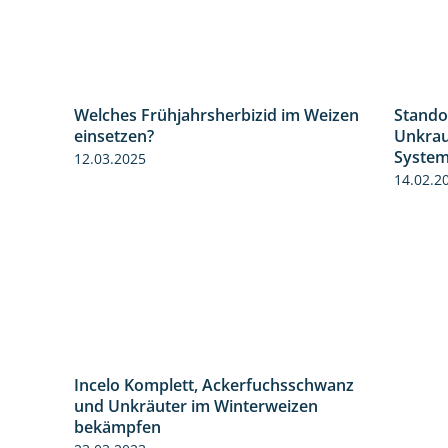
Welches Frühjahrsherbizid im Weizen
Stando
1:26
1:41
einsetzen?
Unkrau
Syste
12.03.2025
14.02.2
Incelo Komplett, Ackerfuchsschwanz
1:23
und Unkräuter im Winterweizen
bekämpfen