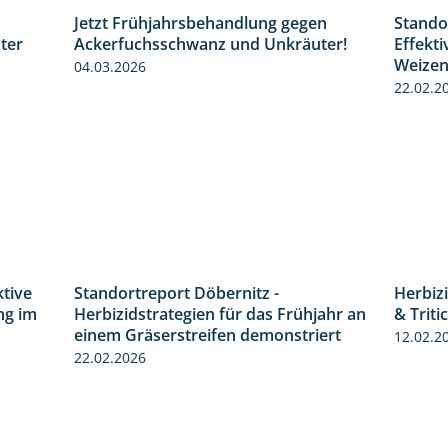
Jetzt Frühjahrsbehandlung gegen
Stando
1:31
1:09
ter
Ackerfuchsschwanz und Unkräuter!
Effekt
Weize
04.03.2026
22.02.2
ktive
Standortreport Döbernitz -
Herbiz
4:32
3:32
ng im
Herbizidstrategien für das Frühjahr an
& Triti
einem Gräserstreifen demonstriert
12.02.2
22.02.2026