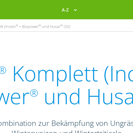
A-Z
®
®
®
t (Incelo
+ Biopower
und Husar
OD)
Komplett (In
®
wer
und Husa
®
Kombination zur Bekämpfung von Ungrä