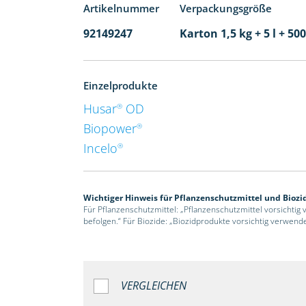
Artikelnummer
Verpackungsgröße
92149247
Karton 1,5 kg + 5 l + 5
Einzelprodukte
Husar
OD
®
Biopower
®
Incelo
®
Wichtiger Hinweis für Pflanzenschutzmittel und Biozi
Für Pflanzenschutzmittel: „Pflanzenschutzmittel vorsichtig
befolgen.“ Für Biozide: „Biozidprodukte vorsichtig verwend
VERGLEICHEN