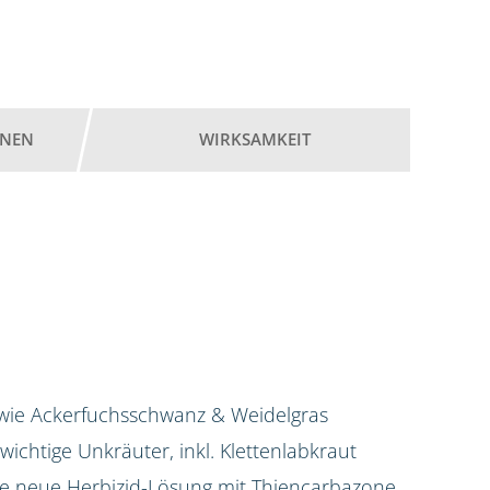
ONEN
WIRKSAMKEIT
 wie Ackerfuchsschwanz & Weidelgras
e wichtige Unkräuter, inkl. Klettenlabkraut
 die neue Herbizid-Lösung mit Thiencarbazone