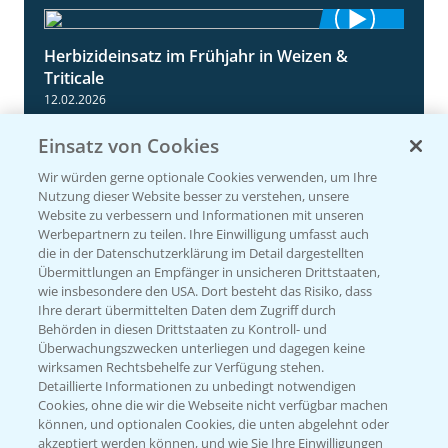
Herbizideinsatz im Frühjahr in Weizen &
2:39
Triticale
12.02.2026
Einsatz von Cookies
Wir würden gerne optionale Cookies verwenden, um Ihre
Nutzung dieser Website besser zu verstehen, unsere
Website zu verbessern und Informationen mit unseren
Werbepartnern zu teilen. Ihre Einwilligung umfasst auch
die in der Datenschutzerklärung im Detail dargestellten
Übermittlungen an Empfänger in unsicheren Drittstaaten,
wie insbesondere den USA. Dort besteht das Risiko, dass
Incelo Komplett in Winterweizen
Ihre derart übermittelten Daten dem Zugriff durch
1:26
12.03.2025
Behörden in diesen Drittstaaten zu Kontroll- und
Überwachungszwecken unterliegen und dagegen keine
wirksamen Rechtsbehelfe zur Verfügung stehen.
Detaillierte Informationen zu unbedingt notwendigen
Cookies, ohne die wir die Webseite nicht verfügbar machen
können, und optionalen Cookies, die unten abgelehnt oder
akzeptiert werden können, und wie Sie Ihre Einwilligungen