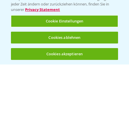
jeder Zeit ändern oder zurückziehen können, finden Sie in
unserer
Privacy Statement
Cookie Einstellungen
Welches Frühjahrsherbizid im Weizen
Cookies ablehnen
1:41
einsetzen?
12.03.2025
Cookies akzeptieren
Öffnen
Bis zu 4 Produkte vergleichen:
(noch 4)
Standortreport Raden - Sichere Unkraut
6:44
und Ungraskontrolle im System