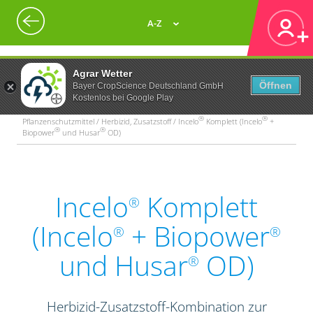
A-Z
Agrar Wetter
Öffnen
Bayer CropScience Deutschland GmbH
Kostenlos bei Google Play
®
®
Pflanzenschutzmittel / Herbizid, Zusatzstoff / Incelo
Komplett (Incelo
+
®
®
Biopower
und Husar
OD)
Incelo
Komplett
®
(Incelo
+ Biopower
®
®
und Husar
OD)
®
Herbizid-Zusatzstoff-Kombination zur