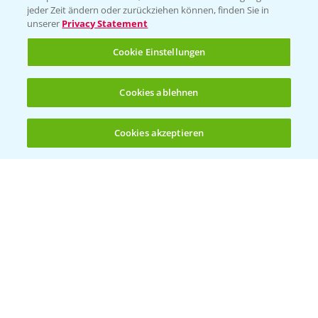
jeder Zeit ändern oder zurückziehen können, finden Sie in
unserer
Privacy Statement
Cookie Einstellungen
Cookies ablehnen
Welches Frühjahrsherbizid im Weizen
1:41
einsetzen?
Cookies akzeptieren
12.03.2025
Öffnen
Bis zu 4 Produkte vergleichen:
(noch 4)
Standortreport Raden - Sichere Unkraut
6:44
und Ungraskontrolle im System