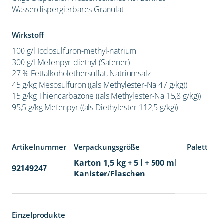
Wasserdispergierbares Granulat
Wirkstoff
100 g/l Iodosulfuron-methyl-natrium
300 g/l Mefenpyr-diethyl (Safener)
27 % Fettalkoholethersulfat, Natriumsalz
45 g/kg Mesosulfuron ((als Methylester-Na 47 g/kg))
15 g/kg Thiencarbazone ((als Methylester-Na 15,8 g/kg))
95,5 g/kg Mefenpyr ((als Diethylester 112,5 g/kg))
Artikelnummer
Verpackungsgröße
Paletten
Karton 1,5 kg + 5 l + 500 ml
92149247
60
Kanister/Flaschen
Einzelprodukte