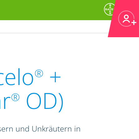
celo
+
®
r
OD)
®
sern und Unkräutern in