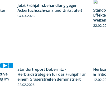
Jetzt Frühjahrsbehandlung gegen
1:31
1:09
Stando
ter
Ackerfuchsschwanz und Unkräuter!
Effekt
04.03.2026
Weize
22.02.2
Standortreport Döbernitz -
3:32
ktive
Herbiz
Herbizidstrategien für das Frühjahr an
4:32
ng im
& Triti
einem Gräserstreifen demonstriert
12.02.2
22.02.2026