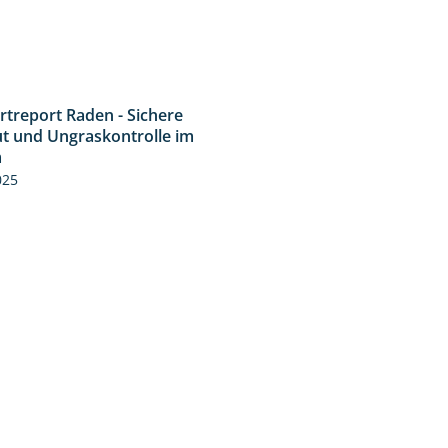
rtreport Raden - Sichere
6:44
t und Ungraskontrolle im
m
025