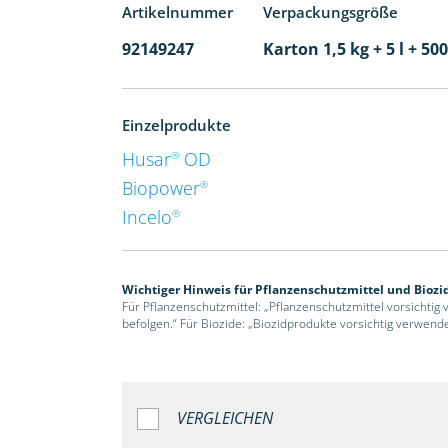
Artikelnummer
Verpackungsgröße
92149247
Karton 1,5 kg + 5 l + 5
Einzelprodukte
Husar
OD
®
Biopower
®
Incelo
®
Wichtiger Hinweis für Pflanzenschutzmittel und Biozi
Für Pflanzenschutzmittel: „Pflanzenschutzmittel vorsichtig
befolgen.“ Für Biozide: „Biozidprodukte vorsichtig verwend
VERGLEICHEN