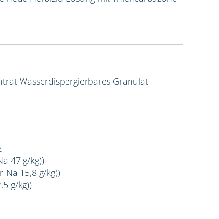
ntrat
Wasserdispergierbares Granulat
z
Na 47 g/kg))
r-Na 15,8 g/kg))
,5 g/kg))