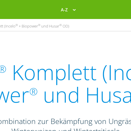
A-Z
®
®
®
t (Incelo
+ Biopower
und Husar
OD)
Komplett (In
®
wer
und Husa
®
Kombination zur Bekämpfung von Ungrä