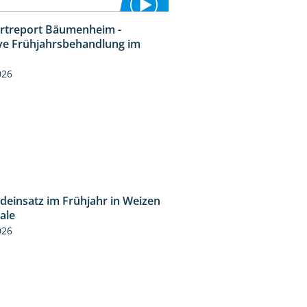
rtreport Bäumenheim -
4:20
ive Frühjahrsbehandlung im
n
026
ideinsatz im Frühjahr in Weizen
2:39
cale
026