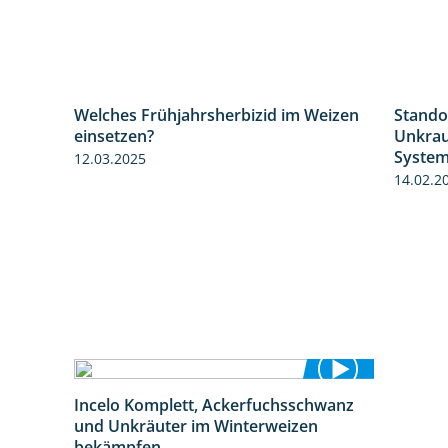
Welches Frühjahrsherbizid im Weizen
Stando
1:26
1:41
einsetzen?
Unkrau
Syste
12.03.2025
14.02.2
Incelo Komplett, Ackerfuchsschwanz
1:23
und Unkräuter im Winterweizen
bekämpfen