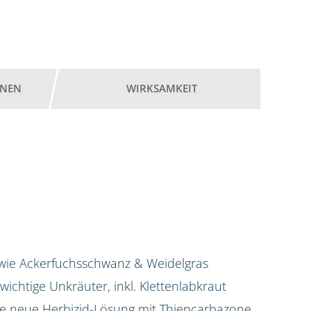
ONEN
WIRKSAMKEIT
 wie Ackerfuchsschwanz & Weidelgras
e wichtige Unkräuter, inkl. Klettenlabkraut
 die neue Herbizid-Lösung mit Thiencarbazone