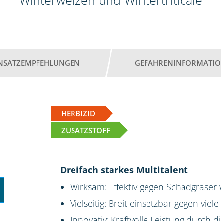
Winterweizen und Wintertriticale
INSATZEMPFEHLUNGEN
GEFAHRENINFORMATI
HERBIZID
ZUSATZSTOFF
Dreifach starkes Multitalent
Wirksam: Effektiv gegen Schadgräser
Vielseitig: Breit einsetzbar gegen viel
Innovativ: Kraftvolle Leistung durch