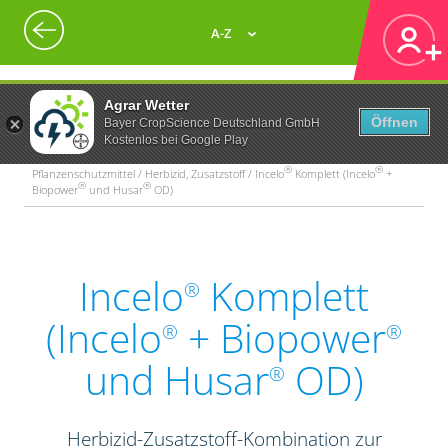
A-Z
Agrar Wetter
Öffnen
Bayer CropScience Deutschland GmbH
Kostenlos bei Google Play
®
®
Pflanzenschutzmittel / Herbizid, Zusatzstoff / Incelo
Komplett (Incelo
+
®
®
Biopower
und Husar
OD)
Incelo
Komplett
®
(Incelo
+ Biopower
®
®
und Husar
OD)
®
Herbizid-Zusatzstoff-Kombination zur