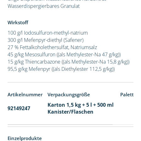
Wasserdispergierbares Granulat
Wirkstoff
100 g/l Iodosulfuron-methyl-natrium
300 g/l Mefenpyr-diethyl (Safener)
27 % Fettalkoholethersulfat, Natriumsalz
45 g/kg Mesosulfuron ((als Methylester-Na 47 g/kg))
15 g/kg Thiencarbazone ((als Methylester-Na 15,8 g/kg))
95,5 g/kg Mefenpyr ((als Diethylester 112,5 g/kg))
Artikelnummer
Verpackungsgröße
Paletten
Karton 1,5 kg + 5 l + 500 ml
92149247
60
Kanister/Flaschen
Einzelprodukte