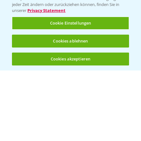
jeder Zeit ändern oder zurückziehen können, finden Sie in
unserer
Privacy Statement
Cookie Einstellungen
Cookies ablehnen
Welches Frühjahrsherbizid im Weizen
1:41
einsetzen?
Cookies akzeptieren
12.03.2025
Öffnen
Bis zu 4 Produkte vergleichen:
(noch 4)
Standortreport Raden - Sichere Unkraut
6:44
und Ungraskontrolle im System