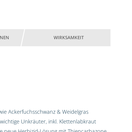
ONEN
WIRKSAMKEIT
 wie Ackerfuchsschwanz & Weidelgras
e wichtige Unkräuter, inkl. Klettenlabkraut
 die neue Herbizid-Lösung mit Thiencarbazone