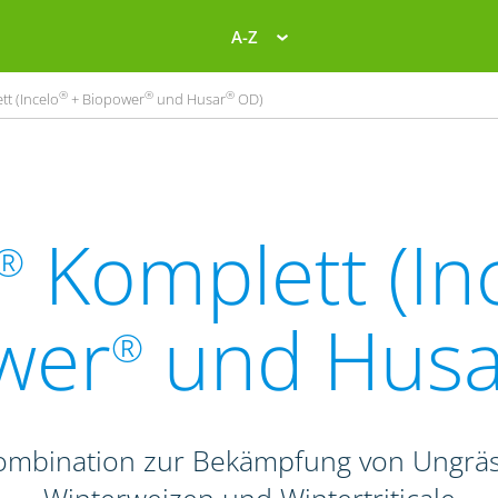
A-Z
®
®
®
t (Incelo
+ Biopower
und Husar
OD)
Komplett (In
®
wer
und Husa
®
Kombination zur Bekämpfung von Ungrä