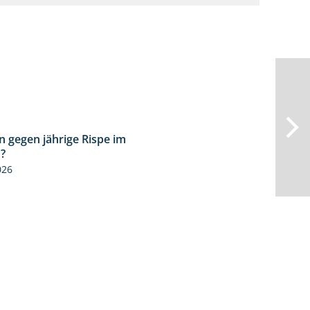
n gegen jährige Rispe im
1:15
?
026