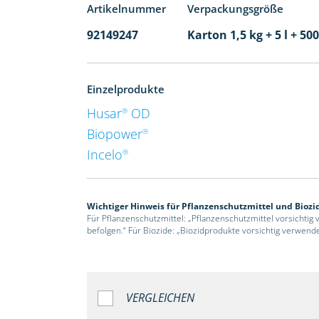
Artikelnummer
Verpackungsgröße
92149247
Karton 1,5 kg + 5 l + 5
Einzelprodukte
Husar
OD
®
Biopower
®
Incelo
®
Wichtiger Hinweis für Pflanzenschutzmittel und Biozi
Für Pflanzenschutzmittel: „Pflanzenschutzmittel vorsichtig
befolgen.“ Für Biozide: „Biozidprodukte vorsichtig verwend
VERGLEICHEN