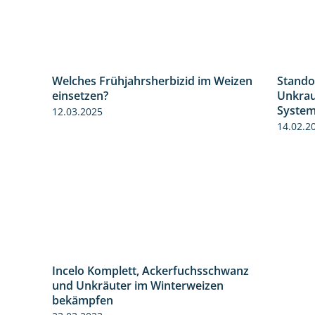
Welches Frühjahrsherbizid im Weizen
Stando
1:26
1:41
einsetzen?
Unkrau
Syste
12.03.2025
14.02.2
Incelo Komplett, Ackerfuchsschwanz
1:23
und Unkräuter im Winterweizen
bekämpfen