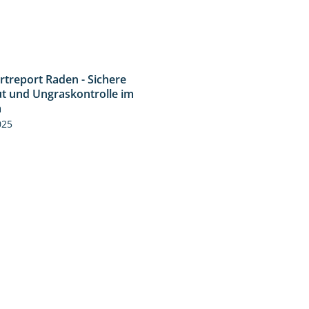
rtreport Raden - Sichere
6:44
t und Ungraskontrolle im
m
025