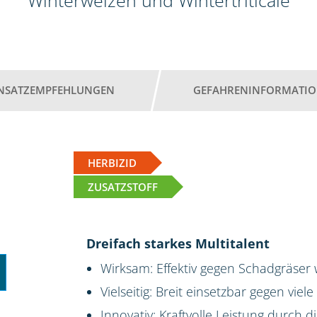
Winterweizen und Wintertriticale
INSATZEMPFEHLUNGEN
GEFAHRENINFORMATI
HERBIZID
ZUSATZSTOFF
Dreifach starkes Multitalent
Wirksam: Effektiv gegen Schadgräser
Vielseitig: Breit einsetzbar gegen viel
Innovativ: Kraftvolle Leistung durch