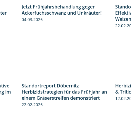
Jetzt Frühjahrsbehandlung gegen
Stando
1:31
1:09
ter
Ackerfuchsschwanz und Unkräuter!
Effekt
Weize
04.03.2026
22.02.2
ktive
Standortreport Döbernitz -
Herbiz
4:32
3:32
ng im
Herbizidstrategien für das Frühjahr an
& Triti
einem Gräserstreifen demonstriert
12.02.2
22.02.2026