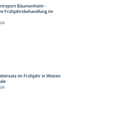
rtreport Bäumenheim -
4:20
ive Frühjahrsbehandlung im
n
026
ideinsatz im Frühjahr in Weizen
2:39
cale
026