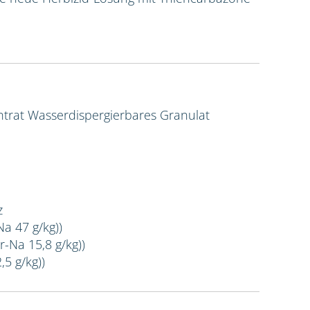
ntrat
Wasserdispergierbares Granulat
z
Na 47 g/kg))
r-Na 15,8 g/kg))
,5 g/kg))