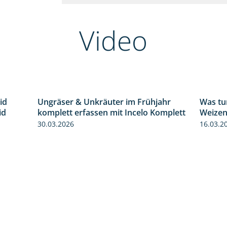
Video
id
Ungräser & Unkräuter im Frühjahr
Was tu
1:32
3:10
id
komplett erfassen mit Incelo Komplett
Weizen
30.03.2026
16.03.2