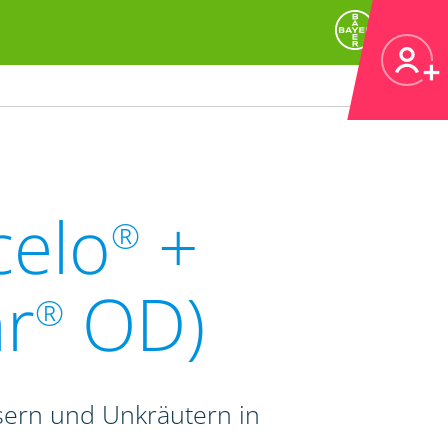
celo
+
®
r
OD)
®
sern und Unkräutern in