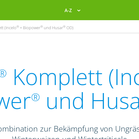
A-Z
®
®
®
t (Incelo
+ Biopower
und Husar
OD)
Komplett (In
®
wer
und Husa
®
Kombination zur Bekämpfung von Ungrä