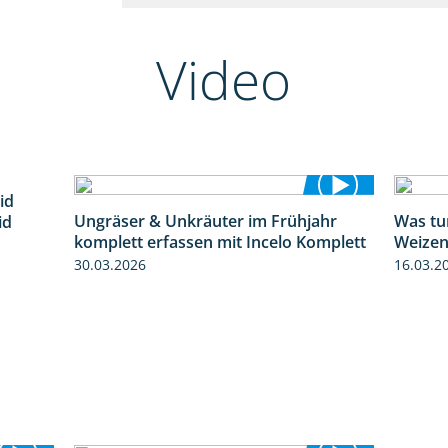
Video
id
1:32
Ungräser & Unkräuter im Frühjahr
Was tu
id
3:10
komplett erfassen mit Incelo Komplett
Weizen
30.03.2026
16.03.2