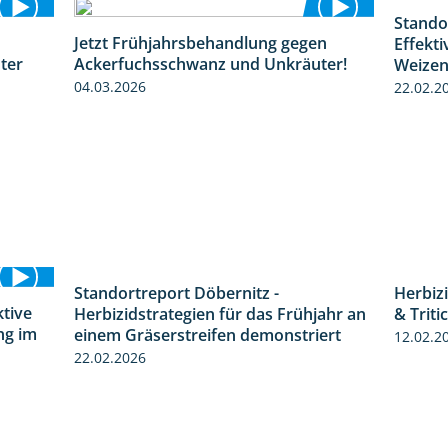
Stando
Jetzt Frühjahrsbehandlung gegen
Effekt
1:31
1:09
ter
Ackerfuchsschwanz und Unkräuter!
Weize
04.03.2026
22.02.2
Standortreport Döbernitz -
Herbiz
3:32
ktive
Herbizidstrategien für das Frühjahr an
& Triti
4:32
ng im
einem Gräserstreifen demonstriert
12.02.2
22.02.2026