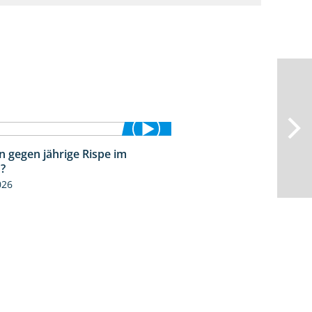
n gegen jährige Rispe im
1:15
?
026