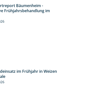
rtreport Bäumenheim -
4:20
ive Frühjahrsbehandlung im
n
026
ideinsatz im Frühjahr in Weizen
2:39
cale
026