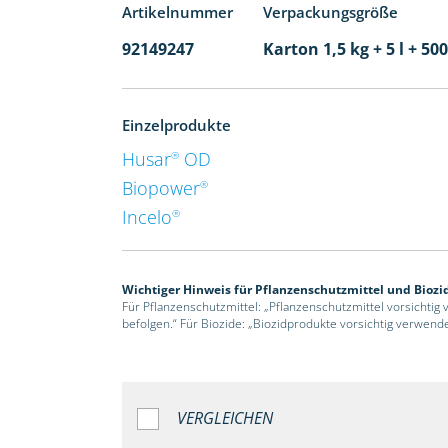
Artikelnummer
Verpackungsgröße
92149247
Karton 1,5 kg + 5 l + 5
Einzelprodukte
Husar
OD
®
Biopower
®
Incelo
®
Wichtiger Hinweis für Pflanzenschutzmittel und Biozi
Für Pflanzenschutzmittel: „Pflanzenschutzmittel vorsichtig
befolgen.“ Für Biozide: „Biozidprodukte vorsichtig verwend
VERGLEICHEN