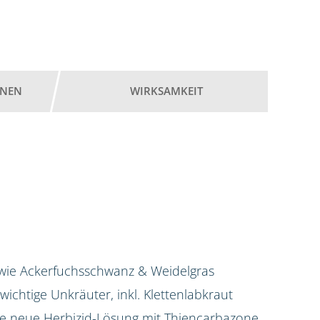
ONEN
WIRKSAMKEIT
 wie Ackerfuchsschwanz & Weidelgras
e wichtige Unkräuter, inkl. Klettenlabkraut
 die neue Herbizid-Lösung mit Thiencarbazone