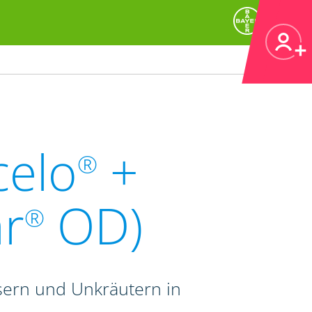
celo
+
®
r
OD)
®
sern und Unkräutern in