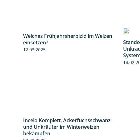
Welches Frühjahrsherbizid im Weizen
1:41
Stando
einsetzen?
1:26
Unkrau
12.03.2025
Syste
14.02.2
Incelo Komplett, Ackerfuchsschwanz
1:23
und Unkräuter im Winterweizen
bekämpfen