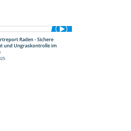
rtreport Raden - Sichere
6:44
t und Ungraskontrolle im
m
025