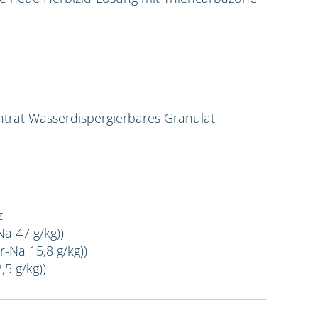
ntrat
Wasserdispergierbares Granulat
z
Na 47 g/kg))
r-Na 15,8 g/kg))
,5 g/kg))