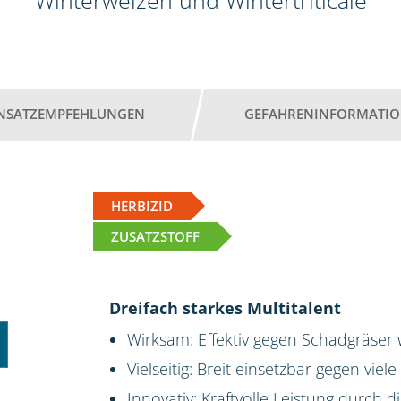
Winterweizen und Wintertriticale
INSATZEMPFEHLUNGEN
GEFAHRENINFORMATI
HERBIZID
ZUSATZSTOFF
Dreifach starkes Multitalent
Wirksam: Effektiv gegen Schadgräser
Vielseitig: Breit einsetzbar gegen viel
Innovativ: Kraftvolle Leistung durch