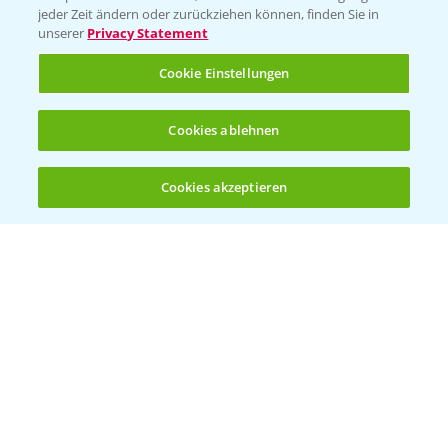
jeder Zeit ändern oder zurückziehen können, finden Sie in
unserer
Privacy Statement
Cookie Einstellungen
Cookies ablehnen
Welches Frühjahrsherbizid im Weizen
1:41
einsetzen?
Cookies akzeptieren
12.03.2025
Öffnen
Bis zu 4 Produkte vergleichen:
(noch 4)
Standortreport Raden - Sichere Unkraut
6:44
und Ungraskontrolle im System