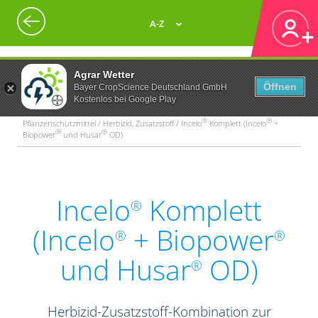
A-Z
Agrar Wetter
Öffnen
Bayer CropScience Deutschland GmbH
Kostenlos bei Google Play
®
®
Pflanzenschutzmittel / Herbizid, Zusatzstoff / Incelo
Komplett (Incelo
+
®
®
Biopower
und Husar
OD)
Incelo
Komplett
®
(Incelo
+ Biopower
®
®
und Husar
OD)
®
Herbizid-Zusatzstoff-Kombination zur