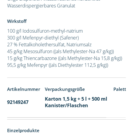
Wasserdispergierbares Granulat
Wirkstoff
100 g/l Iodosulfuron-methyl-natrium
300 g/l Mefenpyr-diethyl (Safener)
27 % Fettalkoholethersulfat, Natriumsalz
45 g/kg Mesosulfuron ((als Methylester-Na 47 g/kg))
15 g/kg Thiencarbazone ((als Methylester-Na 15,8 g/kg))
95,5 g/kg Mefenpyr ((als Diethylester 112,5 g/kg))
Artikelnummer
Verpackungsgröße
Paletten
Karton 1,5 kg + 5 l + 500 ml
92149247
60
Kanister/Flaschen
Einzelprodukte