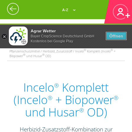
A-Z
Agrar Wetter
Öffnen
Bayer CropScience Deutschland GmbH
Kostenlos bei Google Play
®
®
Pflanzenschutzmittel / Herbizid, Zusatzstoff / Incelo
Komplett (Incelo
+
®
®
Biopower
und Husar
OD)
Incelo
Komplett
®
(Incelo
+ Biopower
®
®
und Husar
OD)
®
Herbizid-Zusatzstoff-Kombination zur