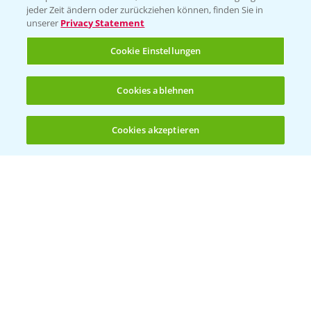
jeder Zeit ändern oder zurückziehen können, finden Sie in
unserer
Privacy Statement
Cookie Einstellungen
Welches Frühjahrsherbizid im Weizen
Cookies ablehnen
1:41
einsetzen?
12.03.2025
Cookies akzeptieren
Öffnen
Bis zu 4 Produkte vergleichen:
(noch 4)
Standortreport Raden - Sichere Unkraut
6:44
und Ungraskontrolle im System