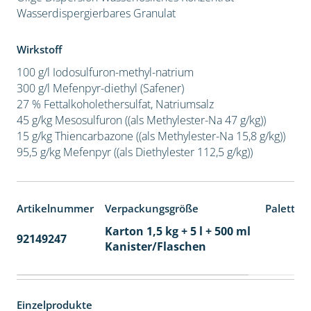
Wasserdispergierbares Granulat
Wirkstoff
100 g/l Iodosulfuron-methyl-natrium
300 g/l Mefenpyr-diethyl (Safener)
27 % Fettalkoholethersulfat, Natriumsalz
45 g/kg Mesosulfuron ((als Methylester-Na 47 g/kg))
15 g/kg Thiencarbazone ((als Methylester-Na 15,8 g/kg))
95,5 g/kg Mefenpyr ((als Diethylester 112,5 g/kg))
Artikelnummer
Verpackungsgröße
Paletten
Karton 1,5 kg + 5 l + 500 ml
92149247
60
Kanister/Flaschen
Einzelprodukte