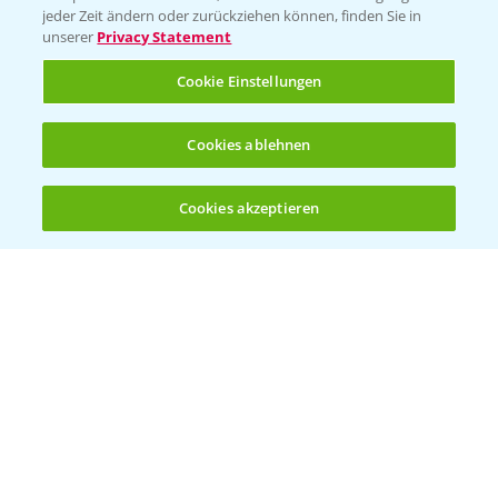
jeder Zeit ändern oder zurückziehen können, finden Sie in
unserer
Privacy Statement
Cookie Einstellungen
Cookies ablehnen
Welches Frühjahrsherbizid im Weizen
1:41
einsetzen?
Cookies akzeptieren
12.03.2025
Öffnen
Bis zu 4 Produkte vergleichen:
(noch 4)
Standortreport Raden - Sichere Unkraut
6:44
und Ungraskontrolle im System