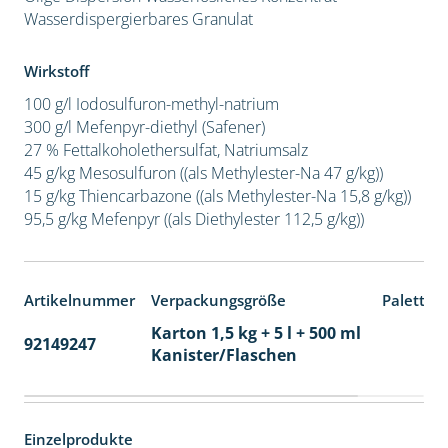
Wasserdispergierbares Granulat
Wirkstoff
100 g/l Iodosulfuron-methyl-natrium
300 g/l Mefenpyr-diethyl (Safener)
27 % Fettalkoholethersulfat, Natriumsalz
45 g/kg Mesosulfuron ((als Methylester-Na 47 g/kg))
15 g/kg Thiencarbazone ((als Methylester-Na 15,8 g/kg))
95,5 g/kg Mefenpyr ((als Diethylester 112,5 g/kg))
Artikelnummer
Verpackungsgröße
Paletten
Karton 1,5 kg + 5 l + 500 ml
92149247
60
Kanister/Flaschen
Einzelprodukte