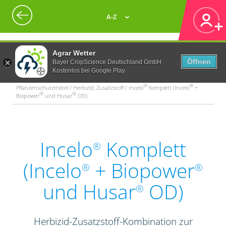
A-Z
Agrar Wetter
Öffnen
Bayer CropScience Deutschland GmbH
Kostenlos bei Google Play
®
®
Pflanzenschutzmittel / Herbizid, Zusatzstoff / Incelo
Komplett (Incelo
+
®
®
Biopower
und Husar
OD)
Incelo
Komplett
®
(Incelo
+ Biopower
®
®
und Husar
OD)
®
Herbizid-Zusatzstoff-Kombination zur