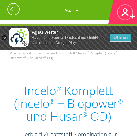
A-Z
Agrar Wetter
Öffnen
Bayer CropScience Deutschland GmbH
Kostenlos bei Google Play
®
®
Pflanzenschutzmittel / Herbizid, Zusatzstoff / Incelo
Komplett (Incelo
+
®
®
Biopower
und Husar
OD)
Incelo
Komplett
®
(Incelo
+ Biopower
®
®
und Husar
OD)
®
Herbizid-Zusatzstoff-Kombination zur