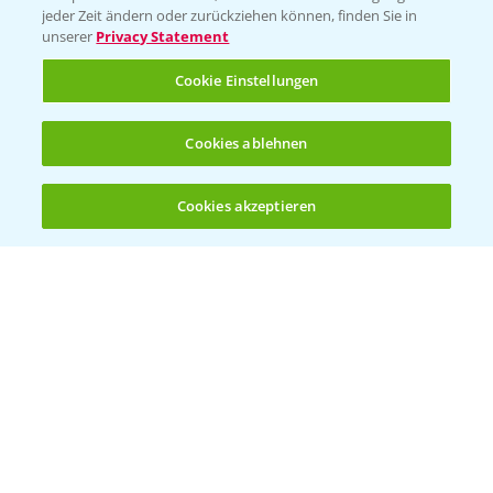
jeder Zeit ändern oder zurückziehen können, finden Sie in
unserer
Privacy Statement
Cookie Einstellungen
Cookies ablehnen
Welches Frühjahrsherbizid im Weizen
1:41
einsetzen?
Cookies akzeptieren
12.03.2025
Öffnen
Bis zu 4 Produkte vergleichen:
(noch 4)
Standortreport Raden - Sichere Unkraut
6:44
und Ungraskontrolle im System