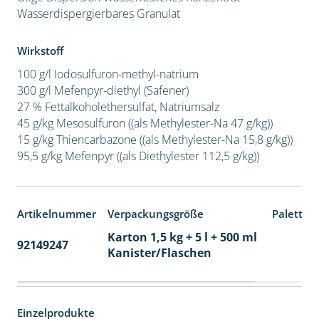
Wasserdispergierbares Granulat
Wirkstoff
100 g/l Iodosulfuron-methyl-natrium
300 g/l Mefenpyr-diethyl (Safener)
27 % Fettalkoholethersulfat, Natriumsalz
45 g/kg Mesosulfuron ((als Methylester-Na 47 g/kg))
15 g/kg Thiencarbazone ((als Methylester-Na 15,8 g/kg))
95,5 g/kg Mefenpyr ((als Diethylester 112,5 g/kg))
Artikelnummer
Verpackungsgröße
Paletten
Karton 1,5 kg + 5 l + 500 ml
92149247
60
Kanister/Flaschen
Einzelprodukte