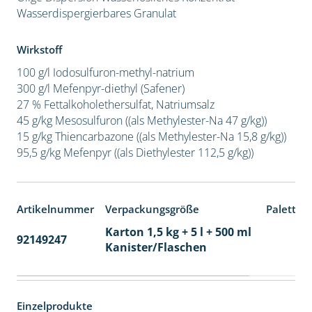
Wasserdispergierbares Granulat
Wirkstoff
100 g/l Iodosulfuron-methyl-natrium
300 g/l Mefenpyr-diethyl (Safener)
27 % Fettalkoholethersulfat, Natriumsalz
45 g/kg Mesosulfuron ((als Methylester-Na 47 g/kg))
15 g/kg Thiencarbazone ((als Methylester-Na 15,8 g/kg))
95,5 g/kg Mefenpyr ((als Diethylester 112,5 g/kg))
Artikelnummer
Verpackungsgröße
Paletten
Karton 1,5 kg + 5 l + 500 ml
92149247
60
Kanister/Flaschen
Einzelprodukte