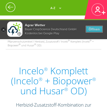
A-Z
Agrar Wetter
Öffnen
Bayer CropScience Deutschland GmbH
Kostenlos bei Google Play
®
®
Pflanzenschutzmittel / Herbizid, Zusatzstoff / Incelo
Komplett (Incelo
+
®
®
Biopower
und Husar
OD)
Incelo
Komplett
®
(Incelo
+ Biopower
®
®
und Husar
OD)
®
Herbizid-Zusatzstoff-Kombination zur