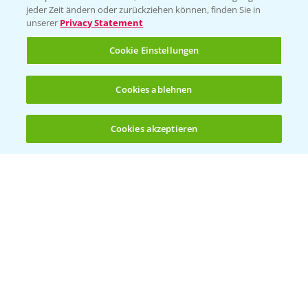
jeder Zeit ändern oder zurückziehen können, finden Sie in
unserer
Privacy Statement
Cookie Einstellungen
Cookies ablehnen
Welches Frühjahrsherbizid im Weizen
1:41
einsetzen?
Cookies akzeptieren
12.03.2025
Öffnen
Bis zu 4 Produkte vergleichen:
(noch 4)
Standortreport Raden - Sichere Unkraut
6:44
und Ungraskontrolle im System