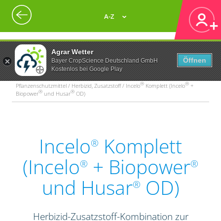
A-Z
Agrar Wetter
Öffnen
Bayer CropScience Deutschland GmbH
Kostenlos bei Google Play
®
®
Pflanzenschutzmittel / Herbizid, Zusatzstoff / Incelo
Komplett (Incelo
+
®
®
Biopower
und Husar
OD)
Incelo
Komplett
®
(Incelo
+ Biopower
®
®
und Husar
OD)
®
Herbizid-Zusatzstoff-Kombination zur