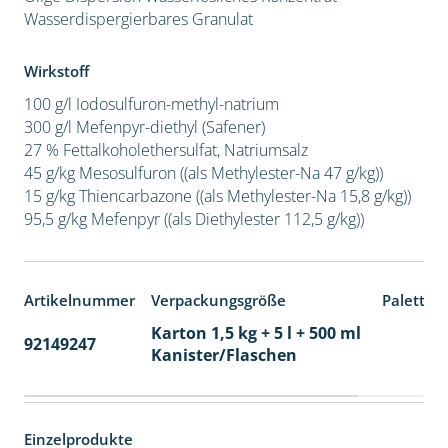
Wasserdispergierbares Granulat
Wirkstoff
100 g/l Iodosulfuron-methyl-natrium
300 g/l Mefenpyr-diethyl (Safener)
27 % Fettalkoholethersulfat, Natriumsalz
45 g/kg Mesosulfuron ((als Methylester-Na 47 g/kg))
15 g/kg Thiencarbazone ((als Methylester-Na 15,8 g/kg))
95,5 g/kg Mefenpyr ((als Diethylester 112,5 g/kg))
Artikelnummer
Verpackungsgröße
Paletten
Karton 1,5 kg + 5 l + 500 ml
92149247
60
Kanister/Flaschen
Einzelprodukte