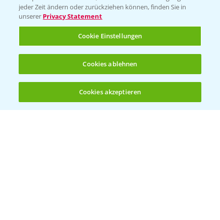
jeder Zeit ändern oder zurückziehen können, finden Sie in
unserer
Privacy Statement
Cookie Einstellungen
Cookies ablehnen
Welches Frühjahrsherbizid im Weizen
1:41
einsetzen?
Cookies akzeptieren
12.03.2025
Öffnen
Bis zu 4 Produkte vergleichen:
(noch 4)
Standortreport Raden - Sichere Unkraut
6:44
und Ungraskontrolle im System