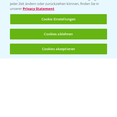
jeder Zeit ändern oder zurückziehen können, finden Sie in
unserer
Privacy Statement
Cookie Einstellungen
Cookies ablehnen
Welches Frühjahrsherbizid im Weizen
1:41
einsetzen?
Cookies akzeptieren
12.03.2025
Öffnen
Bis zu 4 Produkte vergleichen:
(noch 4)
Standortreport Raden - Sichere Unkraut
6:44
und Ungraskontrolle im System