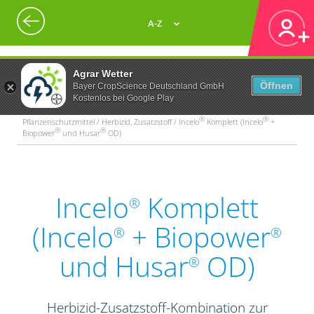
A-Z
Agrar Wetter
Öffnen
Bayer CropScience Deutschland GmbH
Kostenlos bei Google Play
®
®
Pflanzenschutzmittel / Herbizid, Zusatzstoff / Incelo
Komplett (Incelo
+
®
®
Biopower
und Husar
OD)
Incelo
Komplett
®
(Incelo
+ Biopower
®
®
und Husar
OD)
®
Herbizid-Zusatzstoff-Kombination zur