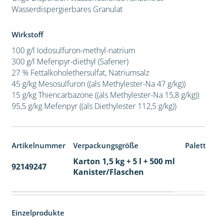
Wasserdispergierbares Granulat
Wirkstoff
100 g/l Iodosulfuron-methyl-natrium
300 g/l Mefenpyr-diethyl (Safener)
27 % Fettalkoholethersulfat, Natriumsalz
45 g/kg Mesosulfuron ((als Methylester-Na 47 g/kg))
15 g/kg Thiencarbazone ((als Methylester-Na 15,8 g/kg))
95,5 g/kg Mefenpyr ((als Diethylester 112,5 g/kg))
Artikelnummer
Verpackungsgröße
Paletten
Karton 1,5 kg + 5 l + 500 ml
92149247
60
Kanister/Flaschen
Einzelprodukte