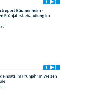
rtreport Bäumenheim -
4:20
ive Frühjahrsbehandlung im
n
026
ideinsatz im Frühjahr in Weizen
2:39
cale
026