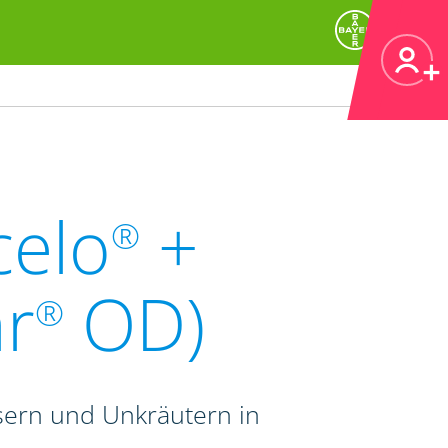
celo
+
®
r
OD)
®
sern und Unkräutern in