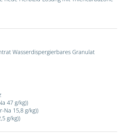
ntrat
Wasserdispergierbares Granulat
z
Na 47 g/kg))
r-Na 15,8 g/kg))
,5 g/kg))