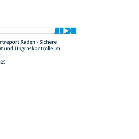
rtreport Raden - Sichere
6:44
t und Ungraskontrolle im
m
025