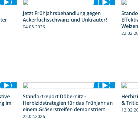
Jetzt Frühjahrsbehandlung gegen
Stando
1:31
1:09
ter
Ackerfuchsschwanz und Unkräuter!
Effekt
Weize
04.03.2026
22.02.2
ktive
Standortreport Döbernitz -
Herbiz
4:32
3:32
ng im
Herbizidstrategien für das Frühjahr an
& Triti
einem Gräserstreifen demonstriert
12.02.2
22.02.2026