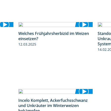
Welches Frühjahrsherbizid im Weizen
Stando
1:26
1:41
einsetzen?
Unkrau
Syste
12.03.2025
14.02.2
Incelo Komplett, Ackerfuchsschwanz
1:23
und Unkräuter im Winterweizen
bekämpfen