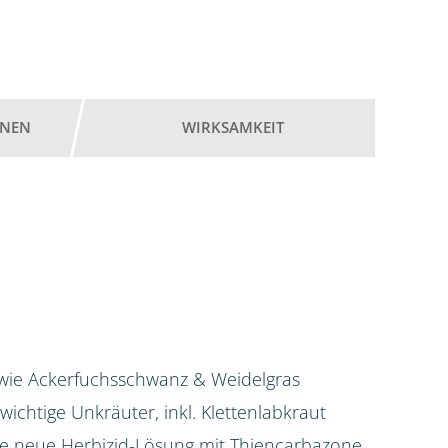
ONEN
WIRKSAMKEIT
 wie Ackerfuchsschwanz & Weidelgras
e wichtige Unkräuter, inkl. Klettenlabkraut
 die neue Herbizid-Lösung mit Thiencarbazone