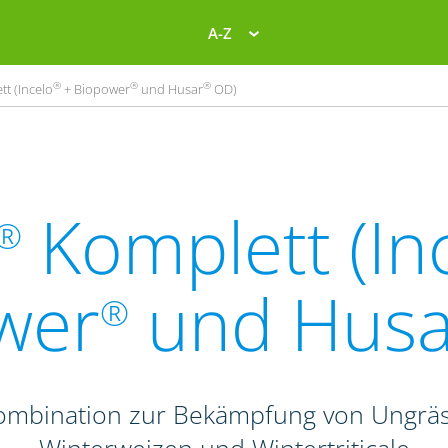
A-Z
®
®
®
t (Incelo
+ Biopower
und Husar
OD)
Komplett (In
®
wer
und Husa
®
Kombination zur Bekämpfung von Ungrä