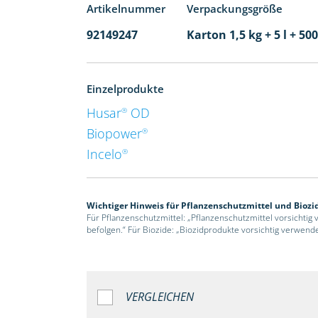
Artikelnummer
Verpackungsgröße
92149247
Karton 1,5 kg + 5 l + 5
Einzelprodukte
Husar
OD
®
Biopower
®
Incelo
®
Wichtiger Hinweis für Pflanzenschutzmittel und Biozi
Für Pflanzenschutzmittel: „Pflanzenschutzmittel vorsichtig
befolgen.“ Für Biozide: „Biozidprodukte vorsichtig verwend
VERGLEICHEN