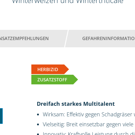
Winterweizen und Wintertriticale
INSATZEMPFEHLUNGEN
GEFAHRENINFORMATI
HERBIZID
ZUSATZSTOFF
Dreifach starkes Multitalent
Wirksam: Effektiv gegen Schadgräser
Vielseitig: Breit einsetzbar gegen viel
Innovativ: Kraftvolle Leistung durch