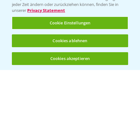
jeder Zeit ändern oder zurückziehen können, finden Sie in
unserer
Privacy Statement
Cookie Einstellungen
Cookies ablehnen
Welches Frühjahrsherbizid im Weizen
1:41
einsetzen?
Cookies akzeptieren
12.03.2025
Öffnen
Bis zu 4 Produkte vergleichen:
(noch 4)
Standortreport Raden - Sichere Unkraut
6:44
und Ungraskontrolle im System