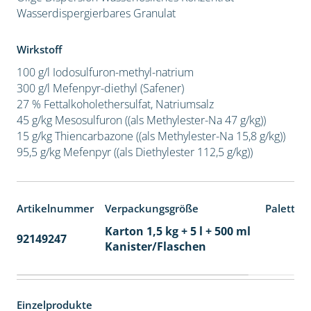
Wasserdispergierbares Granulat
Wirkstoff
100 g/l Iodosulfuron-methyl-natrium
300 g/l Mefenpyr-diethyl (Safener)
27 % Fettalkoholethersulfat, Natriumsalz
45 g/kg Mesosulfuron ((als Methylester-Na 47 g/kg))
15 g/kg Thiencarbazone ((als Methylester-Na 15,8 g/kg))
95,5 g/kg Mefenpyr ((als Diethylester 112,5 g/kg))
Artikelnummer
Verpackungsgröße
Paletten
Karton 1,5 kg + 5 l + 500 ml
92149247
60
Kanister/Flaschen
Einzelprodukte