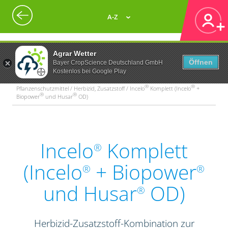
A-Z
Agrar Wetter
Öffnen
Bayer CropScience Deutschland GmbH
Kostenlos bei Google Play
®
®
Pflanzenschutzmittel / Herbizid, Zusatzstoff / Incelo
Komplett (Incelo
+
®
®
Biopower
und Husar
OD)
Incelo
Komplett
®
(Incelo
+ Biopower
®
®
und Husar
OD)
®
Herbizid-Zusatzstoff-Kombination zur