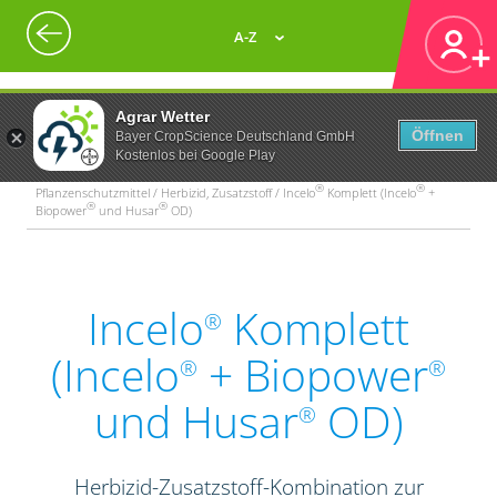
A-Z
Agrar Wetter
Öffnen
Bayer CropScience Deutschland GmbH
Kostenlos bei Google Play
®
®
Pflanzenschutzmittel / Herbizid, Zusatzstoff / Incelo
Komplett (Incelo
+
®
®
Biopower
und Husar
OD)
Incelo
Komplett
®
(Incelo
+ Biopower
®
®
und Husar
OD)
®
Herbizid-Zusatzstoff-Kombination zur