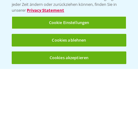
jeder Zeit ändern oder zurückziehen können, finden Sie in
unserer
Privacy Statement
Cookie Einstellungen
Cookies ablehnen
Welches Frühjahrsherbizid im Weizen
1:41
einsetzen?
Cookies akzeptieren
12.03.2025
Öffnen
Bis zu 4 Produkte vergleichen:
(noch 4)
Standortreport Raden - Sichere Unkraut
6:44
und Ungraskontrolle im System