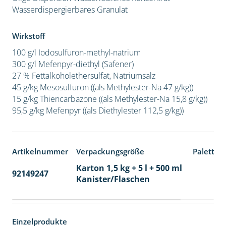
Wasserdispergierbares Granulat
Wirkstoff
100 g/l Iodosulfuron-methyl-natrium
300 g/l Mefenpyr-diethyl (Safener)
27 % Fettalkoholethersulfat, Natriumsalz
45 g/kg Mesosulfuron ((als Methylester-Na 47 g/kg))
15 g/kg Thiencarbazone ((als Methylester-Na 15,8 g/kg))
95,5 g/kg Mefenpyr ((als Diethylester 112,5 g/kg))
Artikelnummer
Verpackungsgröße
Paletten
Karton 1,5 kg + 5 l + 500 ml
92149247
60
Kanister/Flaschen
Einzelprodukte