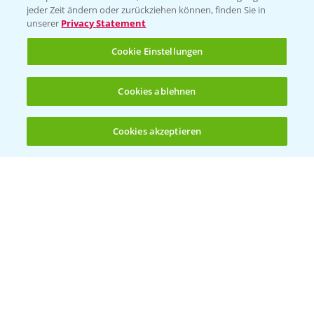
jeder Zeit ändern oder zurückziehen können, finden Sie in
unserer
Privacy Statement
Cookie Einstellungen
Cookies ablehnen
Welches Frühjahrsherbizid im Weizen
1:41
einsetzen?
Cookies akzeptieren
12.03.2025
Öffnen
Bis zu 4 Produkte vergleichen:
(noch 4)
Standortreport Raden - Sichere Unkraut
6:44
und Ungraskontrolle im System