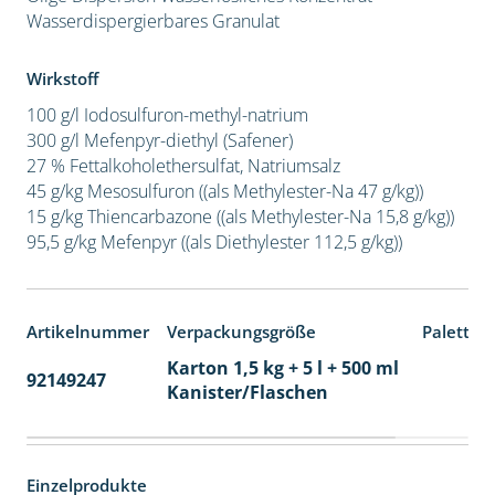
Wasserdispergierbares Granulat
Wirkstoff
100 g/l Iodosulfuron-methyl-natrium
300 g/l Mefenpyr-diethyl (Safener)
27 % Fettalkoholethersulfat, Natriumsalz
45 g/kg Mesosulfuron ((als Methylester-Na 47 g/kg))
15 g/kg Thiencarbazone ((als Methylester-Na 15,8 g/kg))
95,5 g/kg Mefenpyr ((als Diethylester 112,5 g/kg))
Artikelnummer
Verpackungsgröße
Paletten
Karton 1,5 kg + 5 l + 500 ml
92149247
60
Kanister/Flaschen
Einzelprodukte