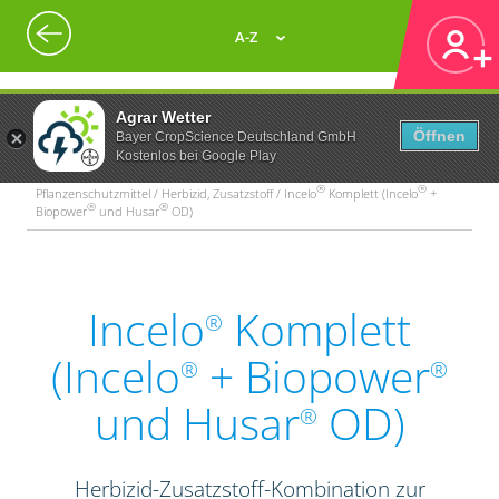
A-Z
Agrar Wetter
Öffnen
Bayer CropScience Deutschland GmbH
Kostenlos bei Google Play
®
®
Pflanzenschutzmittel / Herbizid, Zusatzstoff / Incelo
Komplett (Incelo
+
®
®
Biopower
und Husar
OD)
Incelo
Komplett
®
(Incelo
+ Biopower
®
®
und Husar
OD)
®
Herbizid-Zusatzstoff-Kombination zur