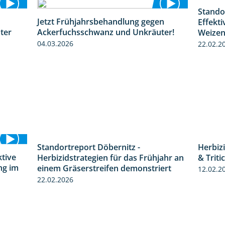
Stando
Jetzt Frühjahrsbehandlung gegen
Effekt
1:31
1:09
ter
Ackerfuchsschwanz und Unkräuter!
Weize
04.03.2026
22.02.2
Standortreport Döbernitz -
Herbiz
3:32
ktive
Herbizidstrategien für das Frühjahr an
& Triti
4:32
ng im
einem Gräserstreifen demonstriert
12.02.2
22.02.2026