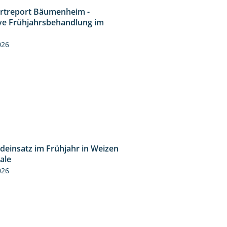
rtreport Bäumenheim -
4:20
ive Frühjahrsbehandlung im
n
026
ideinsatz im Frühjahr in Weizen
2:39
cale
026