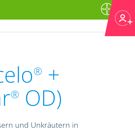
celo
+
®
r
OD)
®
sern und Unkräutern in