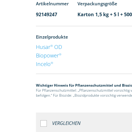
Artikelnummer
Verpackungsgröße
92149247
Karton 1,5 kg + 5 l + 5
Einzelprodukte
Husar
OD
®
Biopower
®
Incelo
®
Wichtiger Hinweis für Pflanzenschutzmittel und Biozi
Für Pflanzenschutzmittel: „Pflanzenschutzmittel vorsichtig
befolgen.“ Für Biozide: „Biozidprodukte vorsichtig verwend
VERGLEICHEN