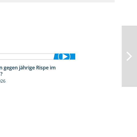
n gegen jährige Rispe im
1:15
?
026