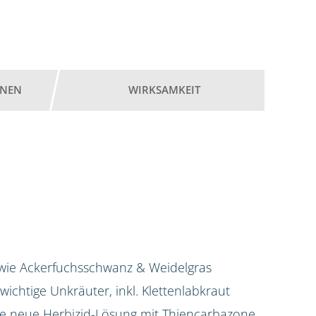
ONEN
WIRKSAMKEIT
 wie Ackerfuchsschwanz & Weidelgras
e wichtige Unkräuter, inkl. Klettenlabkraut
 die neue Herbizid-Lösung mit Thiencarbazone