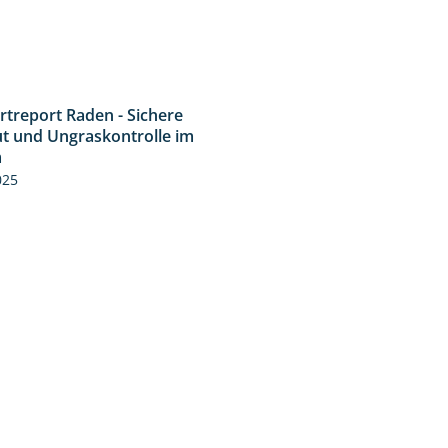
rtreport Raden - Sichere
6:44
t und Ungraskontrolle im
m
025