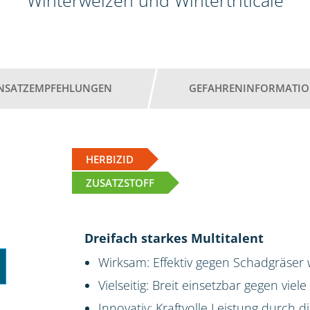
Winterweizen und Wintertriticale
INSATZEMPFEHLUNGEN
GEFAHRENINFORMATI
HERBIZID
ZUSATZSTOFF
Dreifach starkes Multitalent
Wirksam: Effektiv gegen Schadgräser
Vielseitig: Breit einsetzbar gegen viel
Innovativ: Kraftvolle Leistung durch