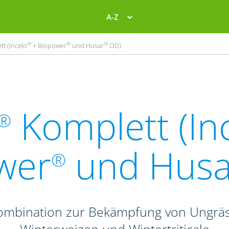
A-Z
®
®
®
t (Incelo
+ Biopower
und Husar
OD)
Komplett (In
®
wer
und Husa
®
Kombination zur Bekämpfung von Ungrä