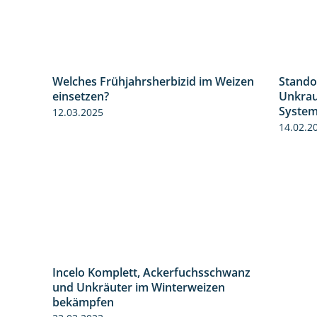
Welches Frühjahrsherbizid im Weizen
1:26
1:41
Stando
einsetzen?
Unkrau
12.03.2025
Syste
14.02.2
Incelo Komplett, Ackerfuchsschwanz
1:23
und Unkräuter im Winterweizen
bekämpfen