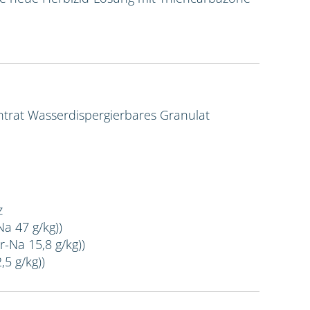
ntrat
Wasserdispergierbares Granulat
z
Na 47 g/kg))
r-Na 15,8 g/kg))
,5 g/kg))