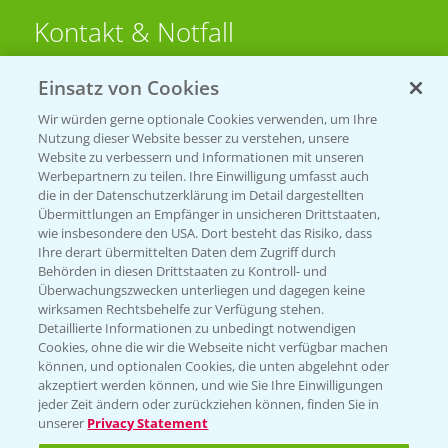
Kontakt & Notfall
Einsatz von Cookies
Beratung auf WhatsApp
T.
+49 (0)174 346 564 1
Wir würden gerne optionale Cookies verwenden, um Ihre
Nutzung dieser Website besser zu verstehen, unsere
Website zu verbessern und Informationen mit unseren
KONTAKT
Werbepartnern zu teilen. Ihre Einwilligung umfasst auch
die in der Datenschutzerklärung im Detail dargestellten
Übermittlungen an Empfänger in unsicheren Drittstaaten,
Hilfe in Notfällen
wie insbesondere den USA. Dort besteht das Risiko, dass
Ihre derart übermittelten Daten dem Zugriff durch
T.
+49 (0)214/30-20220
Behörden in diesen Drittstaaten zu Kontroll- und
Überwachungszwecken unterliegen und dagegen keine
wirksamen Rechtsbehelfe zur Verfügung stehen.
Detaillierte Informationen zu unbedingt notwendigen
Cookies, ohne die wir die Webseite nicht verfügbar machen
können, und optionalen Cookies, die unten abgelehnt oder
akzeptiert werden können, und wie Sie Ihre Einwilligungen
jeder Zeit ändern oder zurückziehen können, finden Sie in
Folgen Sie uns
unserer
Privacy Statement