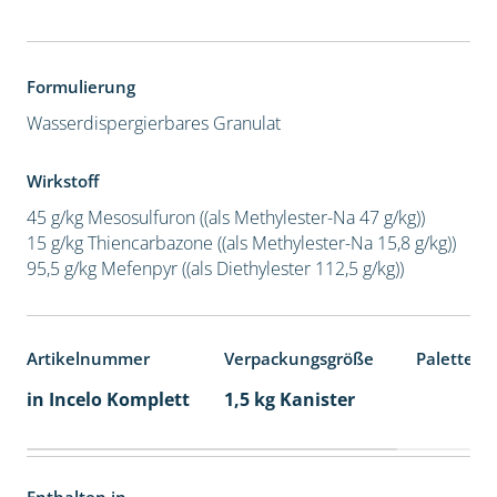
Formulierung
Wasserdispergierbares Granulat
Wirkstoff
45 g/kg Mesosulfuron ((als Methylester-Na 47 g/kg))
15 g/kg Thiencarbazone ((als Methylester-Na 15,8 g/kg))
95,5 g/kg Mefenpyr ((als Diethylester 112,5 g/kg))
Artikelnummer
Verpackungsgröße
Palettene
in Incelo Komplett
1,5 kg Kanister
Enthalten in