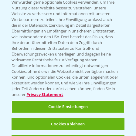
T.
+49 (0)174 346 564 1
Wir würden gerne optionale Cookies verwenden, um Ihre
Nutzung dieser Website besser zu verstehen, unsere
Website zu verbessern und Informationen mit unseren
KONTAKT
Werbepartnern zu teilen. Ihre Einwilligung umfasst auch
die in der Datenschutzerklärung im Detail dargestellten
Übermittlungen an Empfänger in unsicheren Drittstaaten,
Hilfe in Notfällen
wie insbesondere den USA. Dort besteht das Risiko, dass
Ihre derart übermittelten Daten dem Zugriff durch
T.
+49 (0)214/30-20220
Behörden in diesen Drittstaaten zu Kontroll- und
Überwachungszwecken unterliegen und dagegen keine
wirksamen Rechtsbehelfe zur Verfügung stehen.
Detaillierte Informationen zu unbedingt notwendigen
Cookies, ohne die wir die Webseite nicht verfügbar machen
können, und optionalen Cookies, die unten abgelehnt oder
akzeptiert werden können, und wie Sie Ihre Einwilligungen
jeder Zeit ändern oder zurückziehen können, finden Sie in
Folgen Sie uns
unserer
Privacy Statement
Cookie Einstellungen
Cookies ablehnen