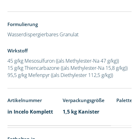
Formulierung
Wasserdispergierbares Granulat
Wirkstoff
45 g/kg Mesosulfuron ((als Methylester-Na 47 g/kg))
15 g/kg Thiencarbazone ((als Methylester-Na 15,8 g/kg))
95,5 g/kg Mefenpyr ((als Diethylester 112,5 g/kg))
Artikelnummer
Verpackungsgröße
Palettene
in Incelo Komplett
1,5 kg Kanister
Enthalten in