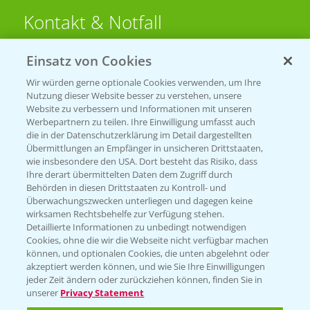
Kontakt & Notfall
Einsatz von Cookies
Beratung auf WhatsApp
T.
+49 (0)174 346 564 1
Wir würden gerne optionale Cookies verwenden, um Ihre
Nutzung dieser Website besser zu verstehen, unsere
Website zu verbessern und Informationen mit unseren
KONTAKT
Werbepartnern zu teilen. Ihre Einwilligung umfasst auch
die in der Datenschutzerklärung im Detail dargestellten
Übermittlungen an Empfänger in unsicheren Drittstaaten,
Hilfe in Notfällen
wie insbesondere den USA. Dort besteht das Risiko, dass
Ihre derart übermittelten Daten dem Zugriff durch
T.
+49 (0)214/30-20220
Behörden in diesen Drittstaaten zu Kontroll- und
Überwachungszwecken unterliegen und dagegen keine
wirksamen Rechtsbehelfe zur Verfügung stehen.
Detaillierte Informationen zu unbedingt notwendigen
Cookies, ohne die wir die Webseite nicht verfügbar machen
können, und optionalen Cookies, die unten abgelehnt oder
akzeptiert werden können, und wie Sie Ihre Einwilligungen
jeder Zeit ändern oder zurückziehen können, finden Sie in
Folgen Sie uns
unserer
Privacy Statement