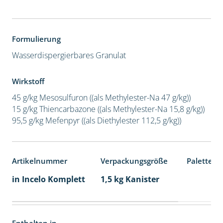
Formulierung
Wasserdispergierbares Granulat
Wirkstoff
45 g/kg Mesosulfuron ((als Methylester-Na 47 g/kg))
15 g/kg Thiencarbazone ((als Methylester-Na 15,8 g/kg))
95,5 g/kg Mefenpyr ((als Diethylester 112,5 g/kg))
Artikelnummer
Verpackungsgröße
Palettene
in Incelo Komplett
1,5 kg Kanister
Enthalten in