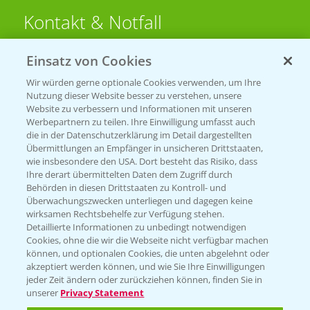
Kontakt & Notfall
Einsatz von Cookies
Beratung auf WhatsApp
T.
+49 (0)174 346 564 1
Wir würden gerne optionale Cookies verwenden, um Ihre
Nutzung dieser Website besser zu verstehen, unsere
Website zu verbessern und Informationen mit unseren
KONTAKT
Werbepartnern zu teilen. Ihre Einwilligung umfasst auch
die in der Datenschutzerklärung im Detail dargestellten
Übermittlungen an Empfänger in unsicheren Drittstaaten,
Hilfe in Notfällen
wie insbesondere den USA. Dort besteht das Risiko, dass
Ihre derart übermittelten Daten dem Zugriff durch
T.
+49 (0)214/30-20220
Behörden in diesen Drittstaaten zu Kontroll- und
Überwachungszwecken unterliegen und dagegen keine
wirksamen Rechtsbehelfe zur Verfügung stehen.
Detaillierte Informationen zu unbedingt notwendigen
Cookies, ohne die wir die Webseite nicht verfügbar machen
können, und optionalen Cookies, die unten abgelehnt oder
akzeptiert werden können, und wie Sie Ihre Einwilligungen
jeder Zeit ändern oder zurückziehen können, finden Sie in
Folgen Sie uns
unserer
Privacy Statement