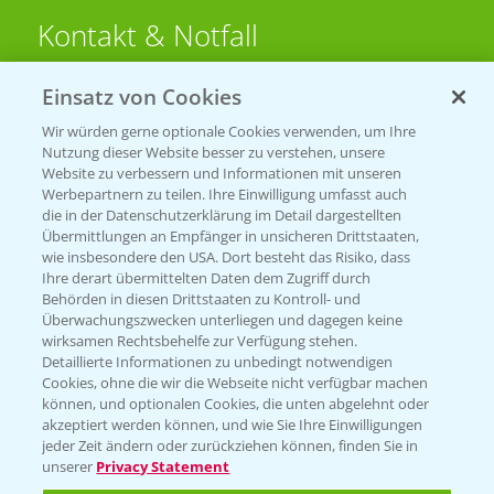
Kontakt & Notfall
Einsatz von Cookies
Beratung auf WhatsApp
T.
+49 (0)174 346 564 1
Wir würden gerne optionale Cookies verwenden, um Ihre
Nutzung dieser Website besser zu verstehen, unsere
Website zu verbessern und Informationen mit unseren
KONTAKT
Werbepartnern zu teilen. Ihre Einwilligung umfasst auch
die in der Datenschutzerklärung im Detail dargestellten
Übermittlungen an Empfänger in unsicheren Drittstaaten,
Hilfe in Notfällen
wie insbesondere den USA. Dort besteht das Risiko, dass
Ihre derart übermittelten Daten dem Zugriff durch
T.
+49 (0)214/30-20220
Behörden in diesen Drittstaaten zu Kontroll- und
Überwachungszwecken unterliegen und dagegen keine
wirksamen Rechtsbehelfe zur Verfügung stehen.
Detaillierte Informationen zu unbedingt notwendigen
Cookies, ohne die wir die Webseite nicht verfügbar machen
können, und optionalen Cookies, die unten abgelehnt oder
akzeptiert werden können, und wie Sie Ihre Einwilligungen
jeder Zeit ändern oder zurückziehen können, finden Sie in
Folgen Sie uns
unserer
Privacy Statement