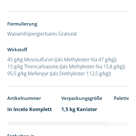
Formulierung
Wasserdispergierbares Granulat
Wirkstoff
45 g/kg Mesosulfuron ((als Methylester-Na 47 g/kg))
15 g/kg Thiencarbazone ((als Methylester-Na 15,8 g/kg))
95,5 g/kg Mefenpyr ((als Diethylester 112,5 g/kg))
Artikelnummer
Verpackungsgröße
Palettene
in Incelo Komplett
1,5 kg Kanister
Enthalten in