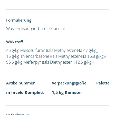
Formulierung
Wasserdispergierbares Granulat
Wirkstoff
45 g/kg Mesosulfuron ((als Methylester-Na 47 g/kg))
15 g/kg Thiencarbazone ((als Methylester-Na 15,8 g/kg))
95,5 g/kg Mefenpyr ((als Diethylester 112,5 g/kg))
Artikelnummer
Verpackungsgröße
Palettene
in Incelo Komplett
1,5 kg Kanister
Enthalten in