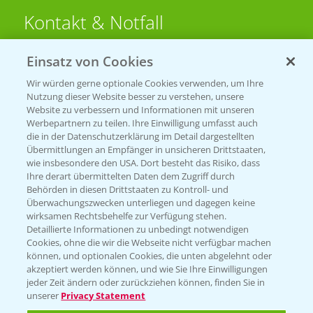
Kontakt & Notfall
Einsatz von Cookies
Beratung auf WhatsApp
T.
+49 (0)174 346 564 1
Wir würden gerne optionale Cookies verwenden, um Ihre
Nutzung dieser Website besser zu verstehen, unsere
Website zu verbessern und Informationen mit unseren
KONTAKT
Werbepartnern zu teilen. Ihre Einwilligung umfasst auch
die in der Datenschutzerklärung im Detail dargestellten
Übermittlungen an Empfänger in unsicheren Drittstaaten,
Hilfe in Notfällen
wie insbesondere den USA. Dort besteht das Risiko, dass
Ihre derart übermittelten Daten dem Zugriff durch
T.
+49 (0)214/30-20220
Behörden in diesen Drittstaaten zu Kontroll- und
Überwachungszwecken unterliegen und dagegen keine
wirksamen Rechtsbehelfe zur Verfügung stehen.
Detaillierte Informationen zu unbedingt notwendigen
Cookies, ohne die wir die Webseite nicht verfügbar machen
können, und optionalen Cookies, die unten abgelehnt oder
akzeptiert werden können, und wie Sie Ihre Einwilligungen
jeder Zeit ändern oder zurückziehen können, finden Sie in
Folgen Sie uns
unserer
Privacy Statement