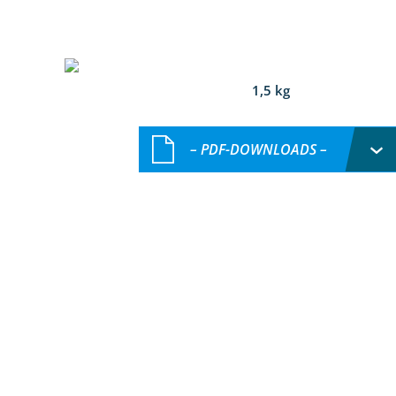
1,5 kg
– PDF-DOWNLOADS –