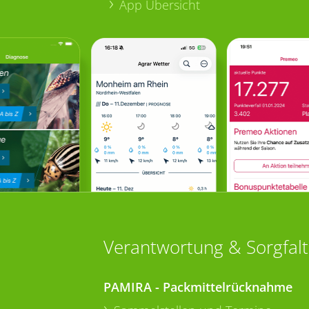
App Übersicht
Verantwortung & Sorgfalt
PAMIRA - Packmittelrücknahme