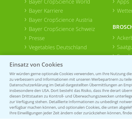
Bayer CropScience World
Apps
Bayer Karriere
Wetter
Bayer CropScience Austria
BROSC
Bayer CropScience Schweiz
Acker
Presse
Saatg
Vegetables Deutschland
Sonde
Einsatz von Cookies
Wir würden gerne optionale Cookies verwenden, um Ihre Nutzung dies
zu verbessern und Informationen mit unseren Werbepartnern zu teilen.
Datenschutzerklärung im Detail dargestellten Übermittlungen an Empfä
insbesondere den USA. Dort besteht das Risiko, dass Ihre derart über
diesen Drittstaaten zu Kontroll- und Überwachungszwecken unterlie
zur Verfügung stehen. Detaillierte Informationen zu unbedingt notwen
verfügbar machen können, und optionalen Cookies, die unten abgeleh
Ihre Einwilligungen jeder Zeit ändern oder zurückziehen können, finde