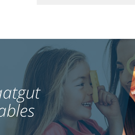
atgut
ables