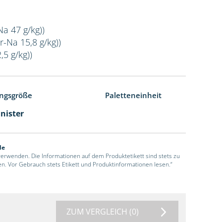
Na 47 g/kg))
r-Na 15,8 g/kg))
,5 g/kg))
ngsgröße
Paletteneinheit
anister
de
 verwenden. Die Informationen auf dem Produktetikett sind stets zu
en. Vor Gebrauch stets Etikett und Produktinformationen lesen.“
ZUM VERGLEICH
(0)