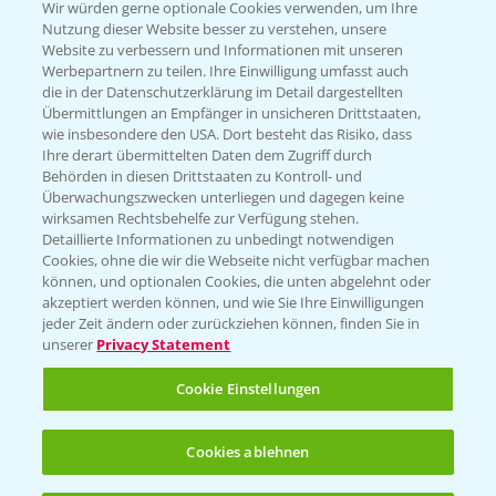
T.
+49 (0)174 346 564 1
Wir würden gerne optionale Cookies verwenden, um Ihre
Nutzung dieser Website besser zu verstehen, unsere
Website zu verbessern und Informationen mit unseren
KONTAKT
Werbepartnern zu teilen. Ihre Einwilligung umfasst auch
die in der Datenschutzerklärung im Detail dargestellten
Übermittlungen an Empfänger in unsicheren Drittstaaten,
Hilfe in Notfällen
wie insbesondere den USA. Dort besteht das Risiko, dass
Ihre derart übermittelten Daten dem Zugriff durch
T.
+49 (0)214/30-20220
Behörden in diesen Drittstaaten zu Kontroll- und
Überwachungszwecken unterliegen und dagegen keine
wirksamen Rechtsbehelfe zur Verfügung stehen.
Detaillierte Informationen zu unbedingt notwendigen
Cookies, ohne die wir die Webseite nicht verfügbar machen
können, und optionalen Cookies, die unten abgelehnt oder
akzeptiert werden können, und wie Sie Ihre Einwilligungen
jeder Zeit ändern oder zurückziehen können, finden Sie in
Folgen Sie uns
unserer
Privacy Statement
Cookie Einstellungen
Cookies ablehnen