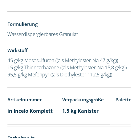
Formulierung
Wasserdispergierbares Granulat
Wirkstoff
45 g/kg Mesosulfuron ((als Methylester-Na 47 g/kg))
15 g/kg Thiencarbazone ((als Methylester-Na 15,8 g/kg))
95,5 g/kg Mefenpyr ((als Diethylester 112,5 g/kg))
Artikelnummer
Verpackungsgröße
Palettene
in Incelo Komplett
1,5 kg Kanister
Enthalten in