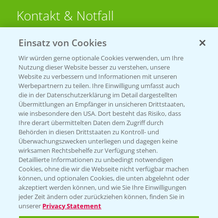
Kontakt & Notfall
Einsatz von Cookies
Beratung auf WhatsApp
T.
+49 (0)174 346 564 1
Wir würden gerne optionale Cookies verwenden, um Ihre
Nutzung dieser Website besser zu verstehen, unsere
Website zu verbessern und Informationen mit unseren
KONTAKT
Werbepartnern zu teilen. Ihre Einwilligung umfasst auch
die in der Datenschutzerklärung im Detail dargestellten
Übermittlungen an Empfänger in unsicheren Drittstaaten,
Hilfe in Notfällen
wie insbesondere den USA. Dort besteht das Risiko, dass
Ihre derart übermittelten Daten dem Zugriff durch
T.
+49 (0)214/30-20220
Behörden in diesen Drittstaaten zu Kontroll- und
Überwachungszwecken unterliegen und dagegen keine
wirksamen Rechtsbehelfe zur Verfügung stehen.
Detaillierte Informationen zu unbedingt notwendigen
Cookies, ohne die wir die Webseite nicht verfügbar machen
können, und optionalen Cookies, die unten abgelehnt oder
akzeptiert werden können, und wie Sie Ihre Einwilligungen
jeder Zeit ändern oder zurückziehen können, finden Sie in
Folgen Sie uns
unserer
Privacy Statement